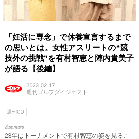
「妊活に専念」で休養宣言するまで
の思いとは。女性アスリートの“競
技外の挑戦”を有村智恵と陣内貴美子
が語る【後編】
2023-02-17
週刊ゴルフダイジェスト
週刊GD
23年はトーナメントで有村智恵の姿を見るこ