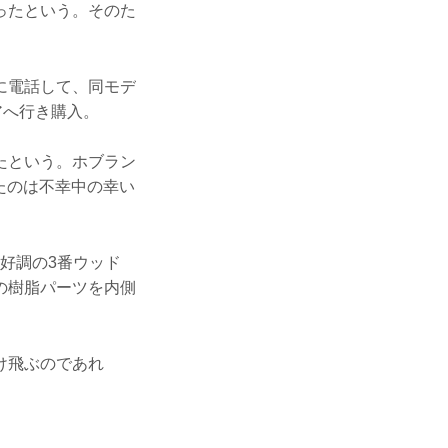
ったという。そのた
に電話して、同モデ
アへ行き購入。
たという。ホブラン
たのは不幸中の幸い
絶好調の3番ウッド
の樹脂パーツを内側
け飛ぶのであれ