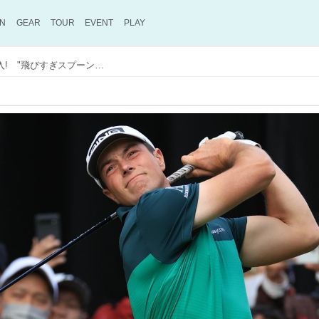
ON
GEAR
TOUR
EVENT
PLAY
PGAスーパーストアで3Wを急きょ購入! "飛びすぎスプーン"に困惑したビクトール・ホブラン