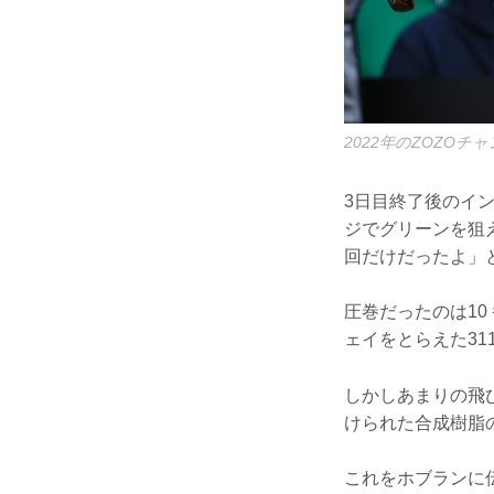
2022年のZOZO
3日目終了後のイ
ジでグリーンを狙
回だけだったよ」
圧巻だったのは10
ェイをとらえた31
しかしあまりの飛
けられた合成樹脂
これをホブランに