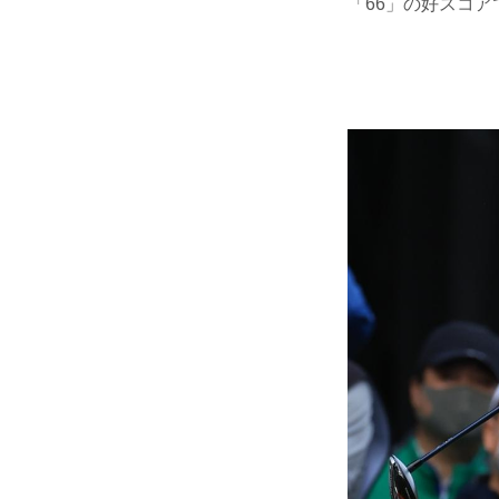
「66」の好スコ