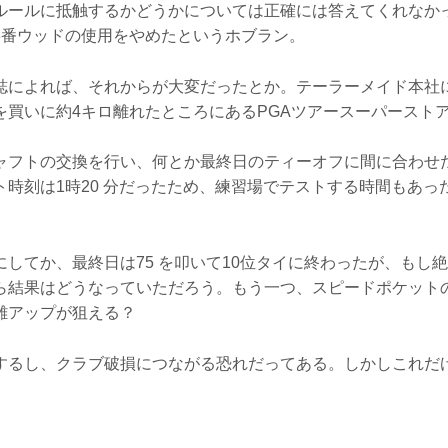
ルールに抵触するかどうかについては正確には答えてくれなか
3番ウッドの使用をやめたというホブラン。
誌によれば、それからが大変だったとか。テーラーメイド本社
を買いに約4キロ離れたところにあるPGAツアースーパースト
ャフトの交換を行い、何とか最終日のティーオフに間に合わせ
ト時刻は1時20 分だったため、練習場でテストする時間もあっ
してか、最終日は75 を叩いて10位タイに終わったが、もし
ら結果はどうなっていただろう。もう一つ、スピードポケット
離アップが狙える？
するし、クラブ破損につながる恐れだってある。しかしこれだ