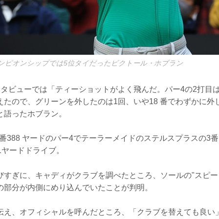
チャンピオンシップでは5位タイだったビクトール・ホブラン
ンタビューでは「ティーショットがよく飛んだ。パー4の2打目
えたので、グリーンを外したのは1回、いや18 番でわずかに外
と語ったホブラン。
 番388 ヤードのパー4でテーラーメイドのステルスプラスの3
1ヤードドライブ。
びすぎに、キャディがクラブを調べたところ、ソールの"スピー
の部分が内側にめり込んでいたことが判明。
伝え、オフィシャルを呼んだところ、「クラブを替えても良い