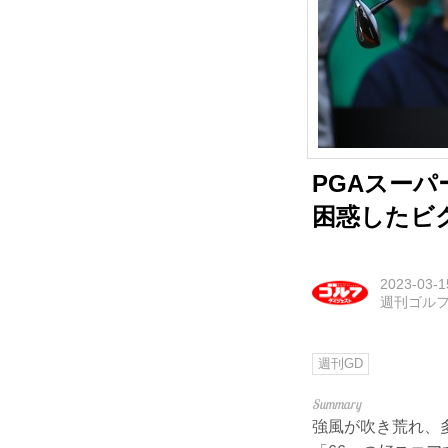
PGAスーパ
困惑したビ
2023-03-1
週刊ゴル
週刊GD
強風が吹き荒れ、