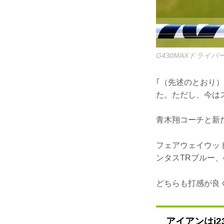
G430MAXドライバ
｢（先述のとおり）
た。ただし、今は
青木翔コーチと新
フェアウェイウッド
ンタスTRブルー、
どちらも打感が良
アイアンはi2