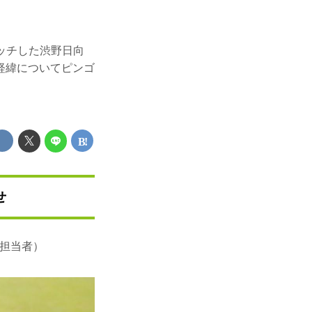
イッチした渋野日向
経緯についてピンゴ
せ
フ担当者）