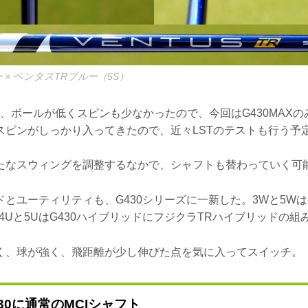
ー × ベンタスTRブルー（5S）
、ボールが低くスピンも少なかったので、今回はG430MAX
スピンがしっかり入ってきたので、近々LSTのテストも行う予定
たなスウィングを調整するなかで、シャフトも替わっていく可
とユーティリティも、G430シリーズに一新した。3Wと5Wは、
4Uと5UはG430ハイブリッドにフジクラTRハイブリッドの組
く、球が強く、飛距離が少し伸びた点を気に入ってスイッチ。
30に通常のMCIシャフト