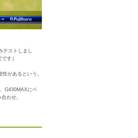
のみテストしまし
です｣
能性があるという。
G430MAXにベ
み合わせ。