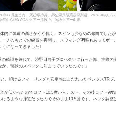
8 年11月生まれ。岡山県出身。岡山県作陽高校卒業後、2018 年のプロ
年からUSLPGA ツアー挑戦中。国内ツアー6 勝
全体的に弾道の高さがやや低く、スピンも少なめの傾向でした
コーチのもとでの練習を再開し、スウィング調整もあってボー
ようになってきました｣
ト経過の確認を兼ねて、渋野日向子プロへ会いに行った際、実際の
なか、現状のスペックに決まっていったのです」
ッドと、叩けるフィーリングと安定感にこだわったベンタスTR
道が低かったのでロフト10.5度からテスト、その後ロフト9
ふけるような弾道だったのでそのまま10.5度です。ネック調整