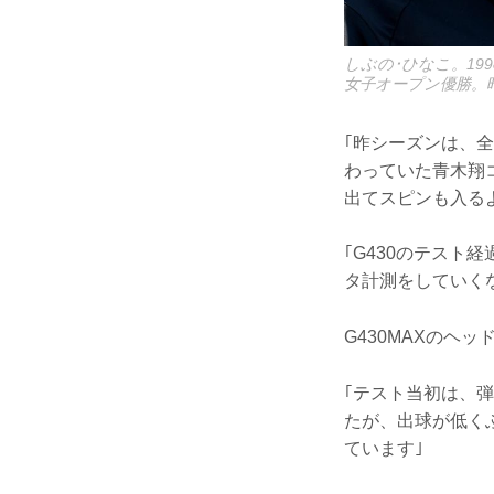
しぶの･ひなこ。199
女子オープン優勝。昨
｢昨シーズンは、
わっていた青木翔
出てスピンも入る
｢G430のテス
タ計測をしていく
G430MAXのヘ
｢テスト当初は、弾
たが、出球が低く
ています｣