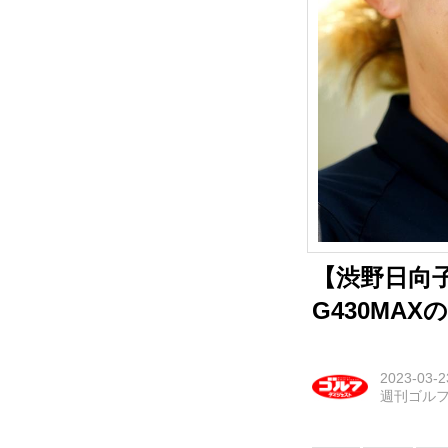
【渋野日向
G430MA
2023-03-2
週刊ゴル