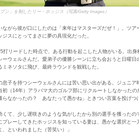
プン」を制したリー・ホッジス（写真/Getty Images）
いながら彼が口にしたのは「来年はマスターズだぜ！」。ツアー
ッジスにとってまさに夢の具現化だった。
を5打リードした時点で、ある行動を起こした人物がいる。出身
シーウェルさんだ。愛弟子の優勝シーンに立ち会おうと日曜日
るミネソタに飛び、最終ラウンドを観戦した。
の息子を持つシーウェルさんには苦い思い出がある。ジュニア
当初（14年）アラバマ大のゴルフ部にリクルートしなかったの
獲らなかったの？ あなたって愚かね」ときつい言葉を投げつ
幼くて、少し遅咲きのような気がしたから別の選手を獲ったの
にプレーしてきたホッジスを知っている妻は、愚かな選択と一
よ、といわれました（苦笑い）」