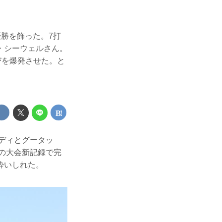
優勝を飾った。7打
・シーウェルさん。
びを爆発させた。と
ャディとグータッ
ーの大会新記録で完
酔いしれた。