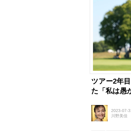
ツアー2年
た「私は愚
2023-07-3
川野美佳