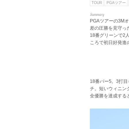
TOUR
PGAツアー
PGAツアーの3M
差の圧勝を見守っ
18番グリーンで
ころで初日好発進
18番パー5。3
チ。短いウィニン
全優勝を達成する