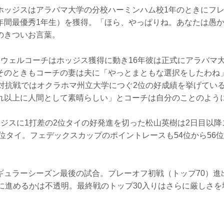
ホッジスはアラバマ大学の分校ハーミンハム校1年のときにフ
年間最優秀1年生）を獲得。「ほら、やっぱりね。あなたは愚
のきついお言葉。
ーウェルコーチはホッジス獲得に動き16年彼は正式にアラバマ
そのときもコーチの妻は夫に「やっとまともな選択をしたわね
学対抗戦ではオクラホマ州立大学につぐ2位の好成績を挙げてい
れ以上に人間として素晴らしい」とコーチは自分のことのよ
ッジスに1打差の2位タイの好発進を切った松山英樹は2日目以
0位タイ。フェデックスカップのポイントレースも54位から56
ギュラーシーズン最後の試合。プレーオフ初戦（トップ70）進
）に進めるかは不透明。最終戦のトップ30入りはさらに厳しさ