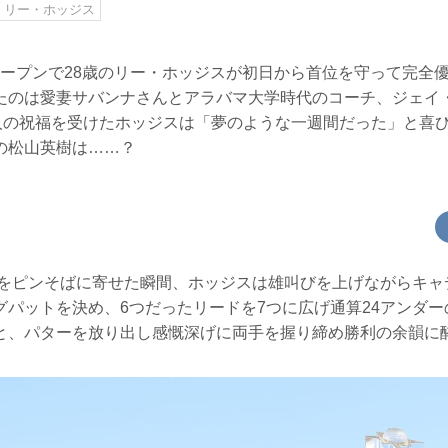
リー・ホッジス
オープンで28歳のリー・ホッジスが初日から首位を守って完全
たのは愛妻サバンナさんとアラバマ大学時代のコーチ、ジェイ
2人の祝福を受けたホッジスは「夢のような一週間だった」と喜
の松山英樹は……？
打目をピンそばに寄せた瞬間、ホッジスは雄叫びを上げながらキ
グパットを決め、6つだったリードを7つに広げ通算24アンダ
と、パターを放り出し感慨深げに両手を握り締め勝利の余韻に