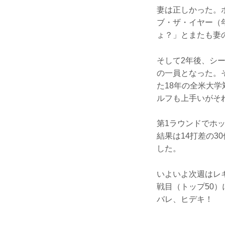
妻は正しかった。
ブ・ザ・イヤー（
ょ？」とまたも妻
そして2年後、シ
の一員となった。
た18年の全米大
ルフも上手いがそ
第1ラウンドでホ
結果は14打差の3
した。
いよいよ次週はレ
戦目（トップ50
バレ、ヒデキ！