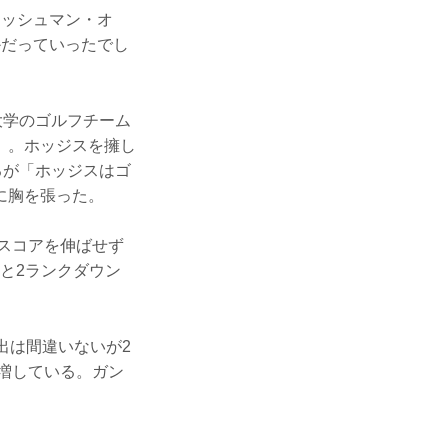
レッシュマン・オ
かだっていったでし
大学のゴルフチーム
」。ホッジスを擁し
るが「ホッジスはゴ
うに胸を張った。
降スコアを伸ばせず
位と2ランクダウン
出は間違いないが2
を増している。ガン