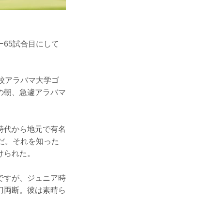
65試合目にして
校アラバマ大学ゴ
の朝、急遽アラバマ
時代から地元で有名
だ。それを知った
けられた。
ですが、ジュニア時
刀両断。彼は素晴ら