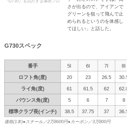
『G730』を試打する塚田プロ
さが出るので、アイアンで
グリーンを狙って飛んで止
められるというのを体感し
てほしい」と話した。
G730スペック
番手
5I
6I
7I
8I
ロフト角(度)
20
23
26.5
30.5
ライ角(度)
61
61.5
62
62.8
バウンス角(度)
5
6
7
8
標準クラブ長(インチ)
38.5
37.75
37
36.5
価格(1本)●スチール／2万8600円●カーボン／3万800円