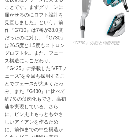
ことです。まずグリーンに
届かせるのにロフト設計を
見直しました」という。前
作『G710』は7番が28.0度
だったのに対し、『G730』
『G730』の顔と内部構造
は26.5度と1.5度もストロン
グロフト化。また、フェー
ス構造にもこだわり、
『G425』に搭載した“VFTフ
ェース”を今回も採用するこ
とでフェースが大きくたわ
み、また『G430』に比べて
約7％の薄肉化もでき、高初
速を実現している。さら
に、ピン史上もっともやさ
しいアイアンを作るため
に、前作までの中空構造か