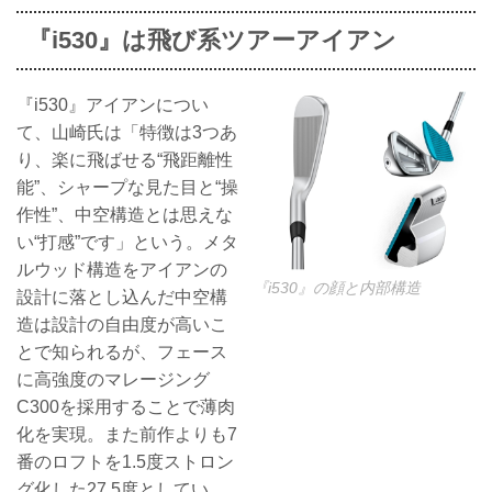
『i530』は飛び系ツアーアイアン
『i530』アイアンについ
て、山崎氏は「特徴は3つあ
り、楽に飛ばせる“飛距離性
能”、シャープな見た目と“操
作性”、中空構造とは思えな
い“打感”です」という。メタ
ルウッド構造をアイアンの
『i530』の顔と内部構造
設計に落とし込んだ中空構
造は設計の自由度が高いこ
とで知られるが、フェース
に高強度のマレージング
C300を採用することで薄肉
化を実現。また前作よりも7
番のロフトを1.5度ストロン
グ化した27.5度としてい