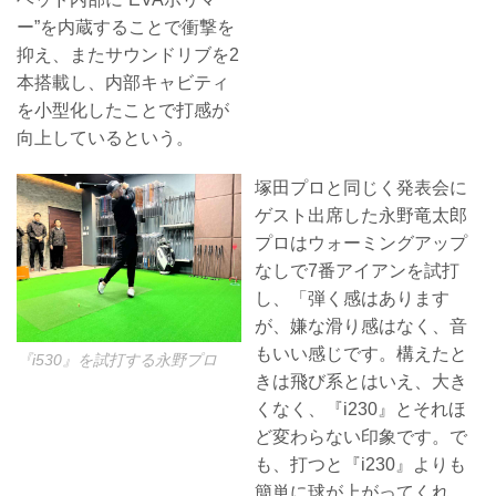
ー”を内蔵することで衝撃を
抑え、またサウンドリブを2
本搭載し、内部キャビティ
を小型化したことで打感が
向上しているという。
塚田プロと同じく発表会に
ゲスト出席した永野竜太郎
プロはウォーミングアップ
なしで7番アイアンを試打
し、「弾く感はあります
が、嫌な滑り感はなく、音
もいい感じです。構えたと
『i530』を試打する永野プロ
きは飛び系とはいえ、大き
くなく、『i230』とそれほ
ど変わらない印象です。で
も、打つと『i230』よりも
簡単に球が上がってくれ