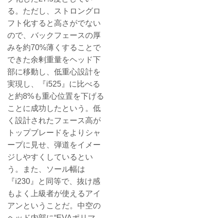
る。ただし、ストロングロ
フト化すると高さがでない
ので、バックフェースの厚
みを約70%薄くすることで
できた余剰重量をヘッド下
部に移動し、低重心設計を
実現し、『i525』に比べる
と約8%も重心位置を下げる
ことに成功したという。低
く設計されたフェース高が
トップブレードをよりシャ
ープに見せ、弾道をイメー
ジしやすくしているとい
う。また、ソール幅は
『i230』と同等で、抜け感
もよく上級者が使えるアイ
アンということだ。中空の
ヘッド内部に“EVAポリマ