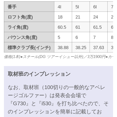
番手
4I
5I
6I
7I
ロフト角(度)
18
21
24
27
ライ角(度)
60.5
61
61.5
62
バウンス角(度)
5
6
7
8
標準クラブ長(インチ)
38.88
38.25
37.63
37
価格(1本)●スチール(DG ツアーイシュー以外)／3万1900円●カー
取材班のインプレッション
なお、取材班（100切りの一般的なアベレ
ージゴルファー）は発表会会場で
『G730』と『i530』を打ち比べたので、そ
のインプレッションを簡単に記載してお