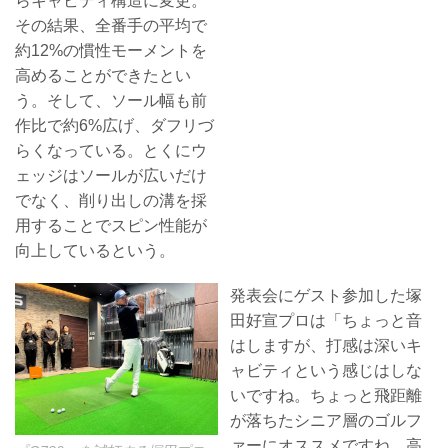
らキャビティ構造に変更。
その結果、全番手の平均で
約12%の慣性モーメントを
高めることができたとい
う。そして、ソール幅も前
作比で約6%広げ、ダフリづ
らくなっている。とくにウ
ェッジはソールが広いだけ
でなく、削り出しの溝を採
用することでスピン性能が
向上しているという。
発表会にゲスト参加した塚
田好宣プロは「ちょっと音
はしますが、打感は深いキ
ャビティという感じはしな
いですね。ちょっと飛距離
が落ちたシニア層のゴルフ
ァーにオススメですね。高