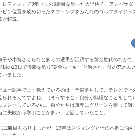
ーレディス」で3年ぶりの3勝目を飾った大里桃子。アンバサダ
いピン位置を攻め切ったスウィングをみんなのゴルフダイジェ
修が解説。
向子や小祝さくらなど多くの選手が活躍する黄金世代のなかで、
記録の23日で優勝を飾り”黄金ルーキー”と称され、父の充さん
ていました。
ビュー記事でよく覚えているのは「予選落ちして、テレビでそ
見られるんですよね。（そうすると）自分が無理なことをして
にプレーしているのに、自分たちは無理にグリーンを狙って難
当に失敗から学ぶことが多い」と話していたこと。
間に2勝目もありましたが、23年はスウィングと体の不調に悩