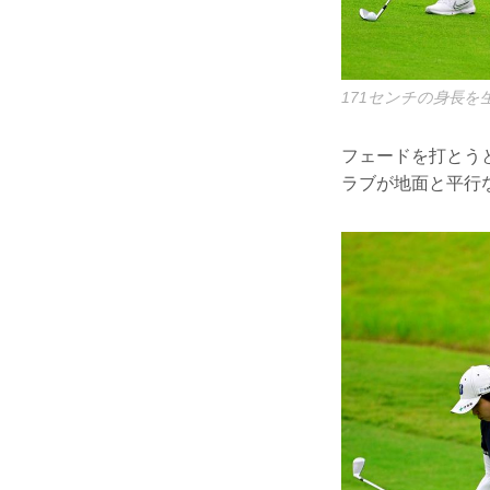
171センチの身長
フェードを打とう
ラブが地面と平行