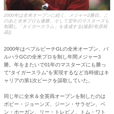
2000年は全米オープンに続く、メジャー2勝目。こ
のあと全米プロも優勝。そして翌年のマスターズも
制覇し「タイガースラム」を達成する(撮影/有原裕
晶))
2000年はペブルビーチGLの全米オープン、バ
ルハラGCの全米プロを制し年間メジャー3
勝。年をまたいで01年のマスターズにも勝っ
て“タイガースラム”を実現するなど当時彼はキ
ャリアの第1次ピークを謳歌していた。
同じ年に全米＆全英両オープンを制したのは
ボビー・ジョーンズ、ジーン・サラゼン、ベ
ン・ホーガン、リー・トレビノ、トム・ワト