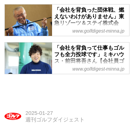
「週刊ゴルフダイジェスト」の会
「会社を背負った団体戦、燃
社員ゴルファーにフォーカスする
えないわけがありません」東
連載「企業ゴルフ選士」。“選
急リゾーツ＆ステイ株式会
士”という造語は、戦うだけのゴ
社・久我努さん【会社員ゴル
www.golfdigest-minna.jp
ルファーではなく、会社に認めら
ファー紹介】 - みんなのゴル
れ、選ばれたゴルファーだから。
フダイジェスト
「会社を背負って仕事もゴル
1月28日に掲載した22人目の「企
「週刊ゴルフダイジェスト」の会
フも全力投球です」ミキハウ
業ゴルフ選士」。「みんなのゴル
社員ゴルファーにフォーカスする
ス・前田将吾さん【会社員ゴ
フダイジェスト」でも紹介しよ
連載「企業ゴルフ選士」。“選
ルファー紹介】 - みんなのゴ
www.golfdigest-minna.jp
う。
士”という造語は、戦うだけのゴ
ルフダイジェスト
ルファーではなく、会社に認めら
「週刊ゴルフダイジェスト」の会
れ、選ばれたゴルファーだから。
社員ゴルファーにフォーカスする
1月21日合併号に掲載した21人目
連載「企業ゴルフ選士」。“選
の「企業ゴルフ選士」。「みんな
士”という造語は、戦うだけのゴ
のゴルフダイジェスト」でも紹介
ルファーではなく、会社に認めら
2025-01-27
しよう。
れ、選ばれたゴルファーだから。
週刊ゴルフダイジェスト
1月1・7日合併号に掲載した20人
目の「企業ゴルフ選士」。「みん