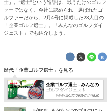
士」。“選士”という造語は、戦うだけのゴルフ
ァーではなく、会社に認められ、選ばれたゴ
ルファーだから。2月4号に掲載した23人目の
「企業ゴルフ選士」。「みんなのゴルフダイ
ジェスト」でも紹介しよう。
歴代「企業ゴルフ選士」を見る
企業ゴルフ選士 - みんなの
ゴルフダイジェスト
www.golfdigest-minna.jp
企業ゴルフ選士 の記事一覧 - 最
先端のツアー情報からギア情
報、上達に役立つレッスン情報
“伸びしろだらけ”のゴルフにハ