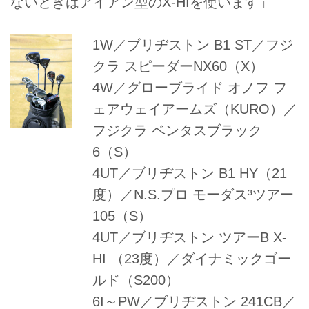
ないときはアイアン型のX-HIを使います」
1W／ブリヂストン B1 ST／フジ
クラ スピーダーNX60（X）
4W／グローブライド オノフ フ
ェアウェイアームズ（KURO）／
フジクラ ベンタスブラック
6（S）
4UT／ブリヂストン B1 HY（21
度）／N.S.プロ モーダス³ツアー
105（S）
4UT／ブリヂストン ツアーB X-
HI （23度）／ダイナミックゴー
ルド（S200）
6I～PW／ブリヂストン 241CB／