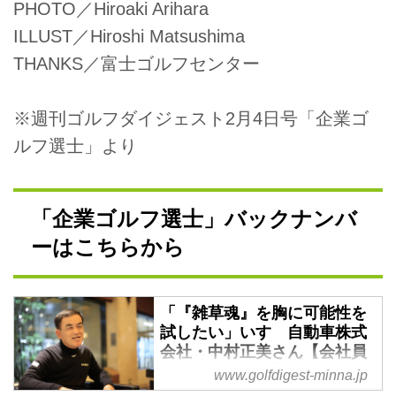
PHOTO／Hiroaki Arihara
ILLUST／Hiroshi Matsushima
THANKS／富士ゴルフセンター
※週刊ゴルフダイジェスト2月4日号「企業ゴ
ルフ選士」より
「企業ゴルフ選士」バックナンバ
ーはこちらから
「『雑草魂』を胸に可能性を
試したい」いすゞ自動車株式
会社・中村正美さん【会社員
ゴルファー紹介】 - みんなの
www.golfdigest-minna.jp
ゴルフダイジェスト