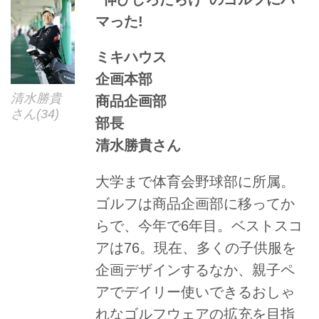
まで。ゴルフをもっと深く、も
マった!
っと楽しみたい人のための、ゴ
ルフダイジェストが運営するウ
ミキハウス
ェブメディアです。
企画本部
清水勝貴
商品企画部
さん(34)
部長
清水勝貴さん
大学まで体育会野球部に所属。
ゴルフは商品企画部に移ってか
らで、今年で6年目。ベストスコ
アは76。現在、多くの子供服を
企画デザインするなか、親子ペ
アでデイリー使いできるおしゃ
れなゴルフウェアの拡充を目指