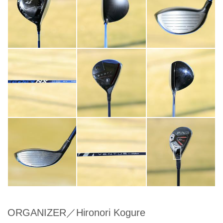
ORGANIZER／Hironori Kogure