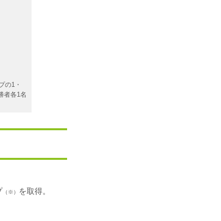
プの1・
勝者各1名
プ
を取得。
（※）