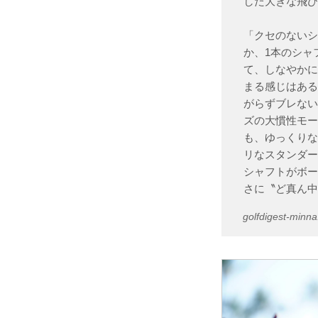
した大きな飛びへ
「クセのない
か、1本のシャ
て、しなやかに
まる感じはあ
がらずブレな
ズの大慣性モ
も、ゆっくり
リなスタンダ
シャフトがボ
さに〝ど真ん
golfdigest-minna