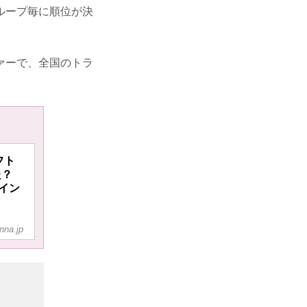
ループ毎に順位が決
ァーで、全国のトラ
フト
た？
イン
nna.jp
の高
me
という