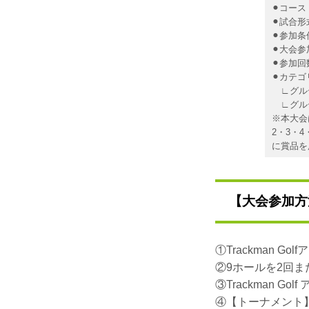
⚫︎コー
⚫︎試合
⚫︎参加
⚫︎大会
⚫︎参加
⚫︎カテ
∟グルー
∟グルー
※本大会
2・3・
に賞品を
【大会参加方
①Trackman 
②9ホールを2回ま
③Trackman 
④【トーナメント】