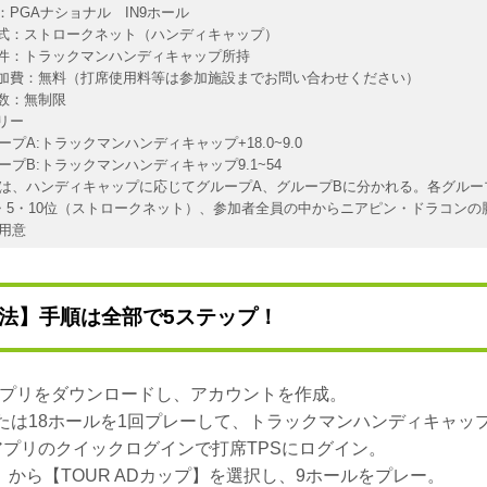
ス：PGAナショナル IN9ホール
形式：ストロークネット（ハンディキャップ）
条件：トラックマンハンディキャップ所持
参加費：無料（打席使用料等は参加施設までお問い合わせください）
回数：無制限
ゴリー
プA:トラックマンハンディキャップ+18.0~9.0
プB:トラックマンハンディキャップ9.1~54
は、ハンディキャップに応じてグループA、グループBに分かれる。各グルー
4・5・10位（ストロークネット）、参加者全員の中からニアピン・ドラコンの
用意
法】手順は全部で5ステップ！
Golfアプリをダウンロードし、アカウントを作成。
たは18ホールを1回プレーして、トラックマンハンディキャッ
Golf アプリのクイックログインで打席TPSにログイン。
から【TOUR ADカップ】を選択し、9ホールをプレー。