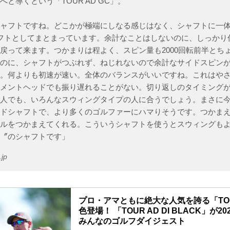
と導くという「TOUR AD GC」。
シャフトですね。どこかが極端にしなる感じはなく、シャフトに一
フトとしてまとまっています。余計なことはしないのに、しっかり
戻って来ます。つかまりは程よく、スピン量も2000回転前半とち
るのに、シャフトがつぶれず、ねじれないので余計なサイドスピン
い。何よりも初速が速い。全体のバランスがいいですね。これはや
ーメントヘッドでも振り遅れることがない。切り返しのタイミング
な人でも、いろんなスウィングタイプの人に合うでしょう。まさに
ードシャフトで、より多くのゴルファーにハマりそうです。つかま
ールをつかまえてくれる。こういうシャフトを使うとスウィングも
中〞のシャフトです」
.jp
プロ・アマともに絶大な人気を誇る「TOUR
色登場！ 「TOUR AD DI BLACK」が20
みんなのゴルフダイジェスト