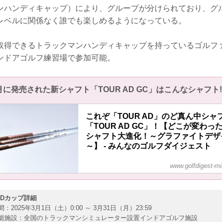
ンハンディキャップ）により、グループが分けられており、グ
レベルに関係なく誰でも楽しめるようになっている。
取得できるトラックマンハンディキャップを持っているゴルフ
ンドアゴルフ練習場で参加可能。
月に発売された新シャフト「TOUR AD GC」はこんなシャフト!
これぞ「TOUR AD」のど真ん中シャ
「TOUR AD GC」！【どこが変わっ
シャフト大進化！～グラファイトデザ
～】 - みんなのゴルフダイジェスト
www.golfdigest-mi
スウィングの変化やフィジカルの進化、ヘッド
性能化に対応し、新たな基準を作り上げる「Ga
Changer（ゲームチェンジャー）」的モデルだ
「TOUR AD GC」。元祖“ニュートラルシャフ
 ADカップ詳細
ト”「TOUR AD PT」と比べてみた！
間：2025年3月1日（土）0:00 ～ 3月31日（月）23:59
可能施設：全国のトラックマンシミュレーター設置インドアゴルフ施設