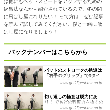
は他にもヘッドスピードをアップするための
練習法なんかも紹介されているので、冬の間
に飛ばし屋になりたい！ って方は、ぜひ記事
を読んで試してみてください。僕と一緒に飛
ばし屋になりましょう！
バックナンバーはこちらから
パットのストロークの軌道は
「右手のグリップ」で3タイ
プに分かれる!? タイプ判別法
www.golfdigest-minna.jp
＆まっすぐ打つための修正法
を実際に試してみた - みんな
切り返しの極意は脱力にあ
のゴルフダイジェスト
り！ でもどの程度力を抜くの
パットのストロークの軌道は、右
が正解？ 横田英治プロの教え
www.golfdigest-minna.jp