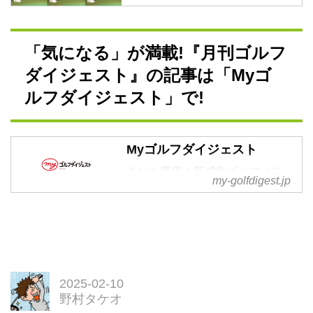
手のグリップによって3つのタイ
を実際に試してみた - みんな
プに分かれるという。パットの引
のゴルフダイジェスト
っ掛け癖に悩むシングルハンディ
ゴルフでは、力まず脱力してクラ
「気になる」が満載!『月刊ゴルフ
の腕前を持つイラストレーターの
ブを握ることが重要。とくに切り
野村タケオが、自分のグリップは
ダイジェスト』の記事は「Myゴ
返しのタイミングで脱力すること
どのタイプか、どうすれば目標に
が重要だと横田英治プロ。いった
ルフダイジェスト」で!
向かってまっすぐ打てるようにな
いなぜなのか、そしてどの程度脱
るのか、実際に試してみた。
力して、どの程度力を入れて握る
のか。シングルハンディの腕前を
Myゴルフダイジェスト
持つイラストレーターの野村タケ
あなた専用！新感覚ゴルフメディ
オが横田プロの教えを試してみ
my-golfdigest.jp
ア by ゴルフダイジェスト。2021
た。
年春オープン！
2025-02-10
野村タケオ