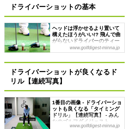
レッスンプロの先生が教える「ゴ
ドライバーショットの基本
ルフの教科書（基本）」。今回は
「ドライバーのスタンス」を解説
する。【レッスンプロの先生とレ
ッスンプロの教科書から学ぶゴル
ヘッドは浮かせるより置いて
構えたほうがいい!? 飛んで曲
フの基本53】
がらないドライバーのティー
アップの基本を解説 - みんな
www.golfdigest-minna.jp
のゴルフダイジェスト
レッスンプロを育成（指導）する
レッスンプロの先生が教える「ゴ
ドライバーショットが良くなるド
ルフの教科書（基本）」。今回は
リル【連続写真】
「初めてのドライバー」を解説す
る。【レッスンプロの先生とレッ
スンプロの教科書から学ぶゴルフ
1番目の画像 - ドライバーショ
の基本52】
ットも良くなる「タイミング
ドリル」【連続写真】 - みん
なのゴルフダイジェスト
www.golfdigest-minna.jp