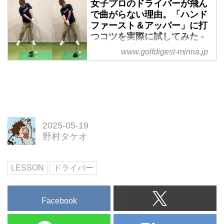
女子プロのドライバーが飛ん
ブが生み出す遠心力を最大限に活
で曲がらない理由。「ハンド
用してスウィングすれば、動き自
ファースト＆アッパー」に打
体はセオリーから外れるものの、
つコツを実際に試してみた -
腕力に頼らず振れるためシニアで
みんなのゴルフダイジェスト
www.golfdigest-minna.jp
も飛ばせるのだという。シングル
女子プロのドライバーショットが
ハンディの腕前を持つイラストレ
飛んで曲がらないのは「ハンドフ
ーターの野村タケオが「遠心力ス
ァーストかつアッパーで打ってい
ウィング」を実際に試してみた！
るから」だと米田貴プロ。ハンド
ファースト＆アッパーに打つコツ
を、シングルハンディの腕前を持
2025-05-19
つイラストレーターの野村タケオ
野村タケオ
が実際に試してみた！
LESSON
ドライバー
Facebook