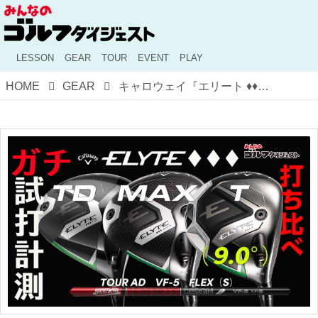
LESSON
GEAR
TOUR
EVENT
PLAY
HOME
GEAR
キャロウェイ『エリート ♦♦♦』の追加3種を打ち比べ！ 「3機種ともノーマル『♦♦♦』に比べて操作性が向上し、スピン量は抑えられている」 【プロが試打&分析・動画あり】