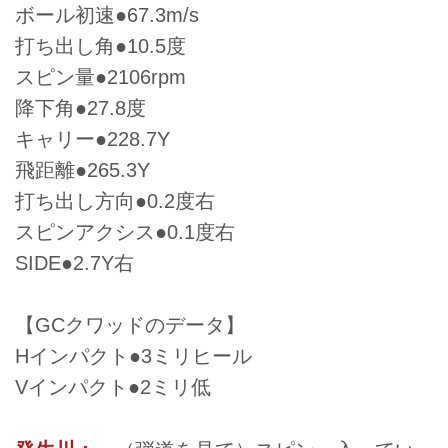
ボール初速●67.3m/s
打ち出し角●10.5度
スピン量●2106rpm
降下角●27.8度
キャリー●228.7Y
飛距離●265.3Y
打ち出し方向●0.2度右
スピンアクシス●0.1度右
SIDE●2.7Y右
【GCクワッドのデータ】
Hインパクト●3ミリヒール
Vインパクト●2ミリ低