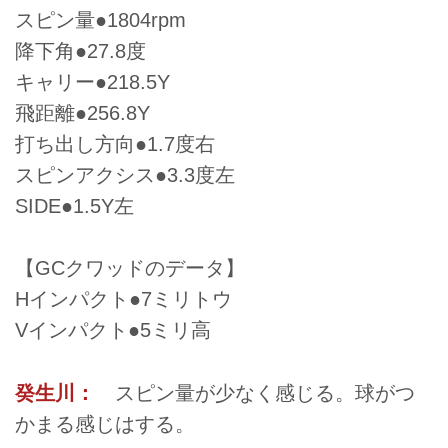
スピン量●1804rpm
降下角●27.8度
キャリー●218.5Y
飛距離●256.8Y
打ち出し方向●1.7度右
スピンアクシス●3.3度左
SIDE●1.5Y左
【GCクワッドのデータ】
Hインパクト●7ミリトウ
Vインパクト●5ミリ高
癸生川：
スピン量が少なく感じる。球がつ
かまる感じはする。