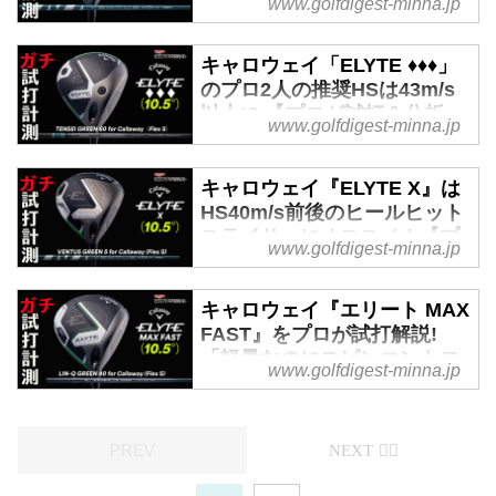
www.golfdigest-minna.jp
クラブです」（癸生川プロ）
【プロが試打＆分析・動画あ
り】
キャロウェイ「ELYTE ♦♦♦」
のプロ2人の推奨HSは43m/s
みんなのゴルフダイジェストの
以上!? 【プロが試打＆分析・
YouTubeでは、今年もプロゴルフ
www.golfdigest-minna.jp
動画あり】 - みんなのゴルフ
ァーの癸生川喜弘と小島慶太の二
ダイジェスト
人による“ガチ”がコンセプトのシ
キャロウェイ『ELYTE X』は
みんなのゴルフダイジェストの
リーズ試打企画「みんゴルガチギ
HS40m/s前後のヒールヒット
YouTube「みんゴルガチギアトラ
アトラック」を公開中。今回は、
スライサーにオススメ！【プ
www.golfdigest-minna.jp
ック」は、プロゴルファーの癸生
発表されたばかり、2月7日発売の
ロが試打&分析・動画あり】 -
川喜弘と小島慶太の二人によ
キャロウェイの25年モデル
みんなのゴルフダイジェスト
る“ガチ”がコンセプトのシリーズ
『ELYTE（エリート）』シリーズ
キャロウェイ『エリート MAX
みんなのゴルフダイジェストの
試打企画。今回は2025年2月に発
のスタンダードモデル『ELYTE
FAST』をプロが試打解説!
YouTube「みんゴルガチギアトラ
売となる。キャロウェイのドライ
ドライバー』を試打検証！ ▶早
「軽量なのにスピンコントロ
www.golfdigest-minna.jp
ック」は、プロゴルファーの癸生
バー『ELYTE ♦♦♦（エリート トリ
速試打動画をチェック！
ールができていて上級者でも
川喜弘と小島慶太の二人によ
プルダイヤ）』の試打を行った。
使える」（小島プロ）【プロ
る“ガチ”がコンセプトのシリーズ
▶︎早速動画を確認する
が試打&分析・動画あり】 -
試打企画。今回は、キャロウェイ
みんなのゴルフダイジェスト
の2025年モデル『ELYTE』の“つ
みんなのゴルフダイジェストの