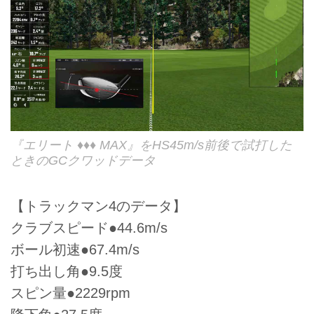
『エリート ♦♦♦ MAX』をHS45m/s前後で試打した
ときのGCクワッドデータ
【トラックマン4のデータ】
クラブスピード●44.6m/s
ボール初速●67.4m/s
打ち出し角●9.5度
スピン量●2229rpm