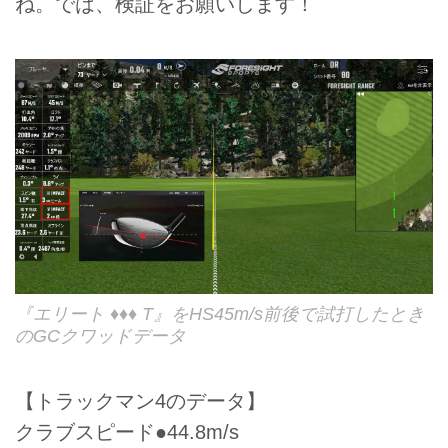
ね。では、検証をお願いします！
『エリート ♦♦♦ T』をHS45m/s前後で試打したとき
のGCクワッドデータ
【トラックマン4のデータ】
クラブスピード●44.8m/s