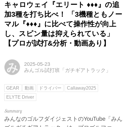
キャロウェイ『エリート ♦♦♦』の追
加3種を打ち比べ！ 「3機種ともノー
マル『♦♦♦』に比べて操作性が向上
し、スピン量は抑えられている」
【プロが試打&分析・動画あり】
み
2025-05-23
みんゴル試打班「ガチギアトラック」
GEAR
動画
ドライバー
Callaway2025
ELYTE Driver
みんなのゴルフダイジェストのYouTube「みん