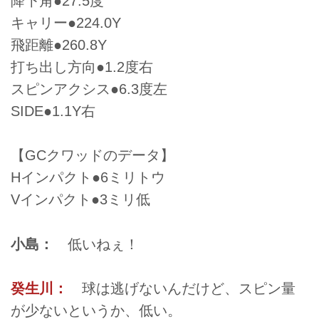
降下角●27.5度
キャリー●224.0Y
飛距離●260.8Y
打ち出し方向●1.2度右
スピンアクシス●6.3度左
SIDE●1.1Y右
【GCクワッドのデータ】
Hインパクト●6ミリトウ
Vインパクト●3ミリ低
小島：
低いねぇ！
癸生川：
球は逃げないんだけど、スピン量
が少ないというか、低い。