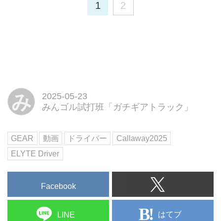
かまり系”『ELYTE X』のオフセ
1
2
YouTube「みんゴルガチギアトラ
ンターヒットした時の寛容性の高
ック」は、プロゴルファーの癸生
さを中心に検証。つかまり系がコ
川喜弘と小島慶太の二人によ
ンセプトのヘッドだけに、ヒール
る“ガチ”がコンセプトのシリーズ
ヒットした時の結果は特に注目
試打企画。今回は今、話題のキャ
だ。
ロウェイ『ELYTE』の軽量モデル
の『ELYTE MAX FAST』のオフ
センターヒットによる寛容性の高
み
2025-05-23
さの検証をやってみた。 ▶早速
みんゴル試打班「ガチギアトラック」
打ち比べを動画でチェック！
GEAR
動画
ドライバー
Callaway2025
ELYTE Driver
Facebook
はてブ
LINE