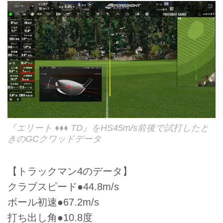
『エリート ♦♦♦ TD』をHS45m/s前後で試打したと
きのGCクワッドデータ
【トラックマン4のデータ】
クラブスピード●44.8m/s
ボール初速●67.2m/s
打ち出し角●10.8度