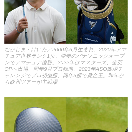
なかじま・けいた／2000年6月生まれ。2020年アマ
チュア世界ランク1位。翌年のパナソニックオープ
ンでアマチュア優勝。2022年はマスターズ、全英
OPへ出場、同年9月プロ転向。2023年ASO飯塚チ
ャレンジでプロ初優勝、同年3勝で賞金王。昨年か
ら欧州ツアーが主戦場