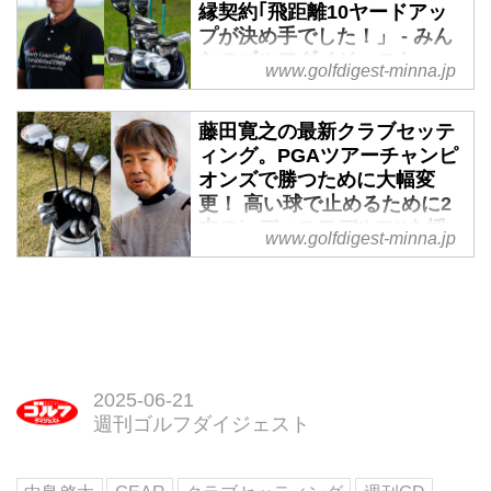
全米プロの1度のみ。そして、
グを紹介しよう。
縁契約｢飛距離10ヤードアッ
ザ・メモリアルトーナメントでは
プが決め手でした！」 - みん
7位に入り、全英オープン出場も
なのゴルフダイジェスト
www.golfdigest-minna.jp
決めた。浮上のきっかけを掴んだ
昨年3月、1983年から15年間契約
感のある彼のセッティングを紹介
していた当時のマルマンゴルフ、
しよう。
藤田寛之の最新クラブセッテ
現在のマジェスティゴルフと26年
ィング。PGAツアーチャンピ
ぶりに契約した芹澤信雄。その決
オンズで勝つために大幅変
め手がドライバー飛距離の10ヤー
更！ 高い球で止めるために2
ドアップの実現だったという。ク
本のレディスモデルFWを採
www.golfdigest-minna.jp
ラブセッティングの詳細を本人に
用 - みんなのゴルフダイジェ
聞いた。
スト
昨年、シニアメジャーの全米シニ
アオープンでリチャード・ブラン
トとのプレーオフに敗れ、メジャ
ータイトルを目前で逃した藤田寛
2025-06-21
之。今季から出場中のPGAツアー
週刊ゴルフダイジェスト
チャンピオンズ対策としてセッテ
ィングを大幅に変更。刷新した14
本を紹介しよう。