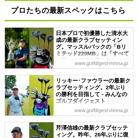
プロたちの最新スペックはこちら
日本プロで初優勝した清水大
成の最新クラブセッティン
グ。マッスルバックの「Bリ
ミテッド220MB」は「すべて
が良いので当分替えられそう
www.golfdigest-minna.jp
にないです」 - みんなのゴル
フダイジェスト
リッキー･ファウラーの最新ク
ジュニア時代から頭角を現わし、
ラブセッティング。2年ぶり
プロ1年目からシード権を獲得
の勝利を目指して - みんなの
し、昨年は賞金ランク8位と躍進
ゴルフダイジェスト
した清水大成。幾度となく上位に
www.golfdigest-minna.jp
リッキー・ファウラーは現在の世
入るも優勝まではあと一歩足りな
界ランキング101位（6月7日現
かったが、先日の国内メジャー
在）で、長年不振に苦しんできた
「日本プロ」でついに優勝を果た
芹澤信雄の最新クラブセッテ
が、棄権を除き今年の予選落ちは
す。そんな彼のクラブセッティン
ィング。昨年、26年ぶりに復