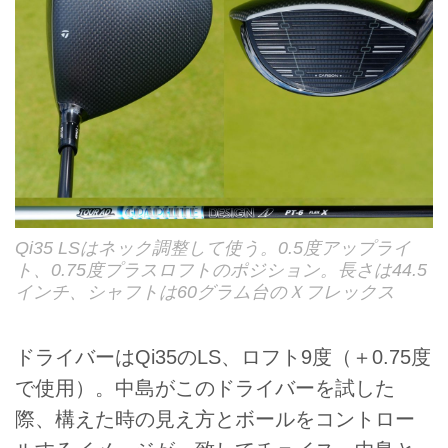
Qi35 LSはネック調整して使う。0.5度アップライ
ト、0.75度プラスロフトのポジション。長さは44.5
インチ、シャフトは60グラム台のＸフレックス
ドライバーはQi35のLS、ロフト9度（＋0.75度
で使用）。中島がこのドライバーを試した
際、構えた時の見え方とボールをコントロー