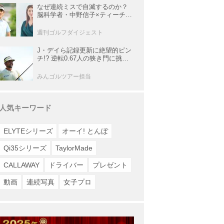
なぜ連続ミスで自滅するのか？
脳科学者・中野信子×ティーチン
グプロ・内藤雄士が明かす脳の
攻略法
週刊ゴルフダイジェスト
J・デイら記録更新に絶望的ピン
チ!? 逆転0.67人の狭き門に挑む
レギュラー最終戦【米男子ツア
ー】
みんゴルツアー担当
人気キーワード
ELYTEシリーズ
オーイ! とんぼ
Qi35シリーズ
TaylorMade
CALLAWAY
ドライバー
プレゼント
動画
連続写真
女子プロ