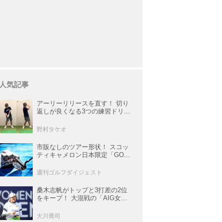
人気記事
アーリーリリースを直す！ 切り
返しが良くなる3つの練習ドリル
を試してみた
野村タケオ
市販なしのツアー形状！ スコッ
ティキャメロン日本限定「GOLO
6・2R」が美しすぎる！【キャメ
ロンマニア宣言】
週刊ゴルフダイジェスト
桑木志帆がトップと3打差の2位
をキープ！ 大混戦の「AIG女子
オープン」で勝みなみ＆古江彩
佳も逆転圏内で運命の最終日へ
大川喬司
【米女子ツアー】