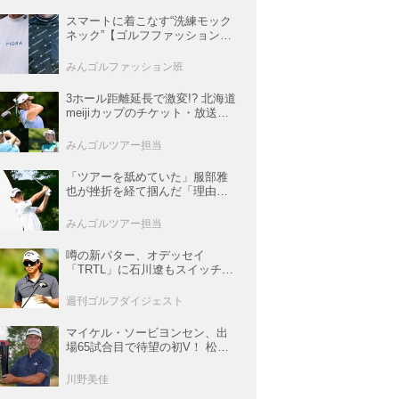
スマートに着こなす“洗練モック
ネック”【ゴルフファッションス
ナップ#57】
みんゴルファッション班
3ホール距離延長で激変!? 北海道
meijiカップのチケット・放送＆
注目選手まとめ【JLPGAトーナ
メント観戦ガイド】
みんゴルツアー担当
「ツアーを舐めていた」服部雅
也が挫折を経て掴んだ「理由あ
る好調」【深掘り! 国内男子ツア
ー次世代スター列伝#45】
みんゴルツアー担当
噂の新パター、オデッセイ
「TRTL」に石川遼もスイッチ！
L字マレットからの“大転換”で成
績上昇中
週刊ゴルフダイジェスト
マイケル・ソービヨンセン、出
場65試合目で待望の初V！ 松山
は35人ごぼう抜きでトップ5入り
【米男子ツアー】
川野美佳