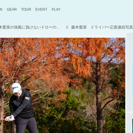
ON
GEAR
TOUR
EVENT
PLAY
開幕戦3位発進！ 新人・藤本愛菜の強風に負けないドローの秘密。「チーム辻村」仕込みのエネルギー伝達【新人女子プロのスウィング#17】
藤本愛菜 ドライバー正面連続写真