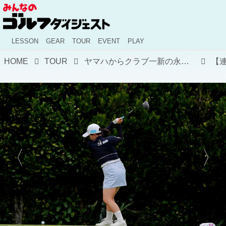
LESSON
GEAR
TOUR
EVENT
PLAY
HOME
TOUR
ヤマハからクラブ一新の永井花奈が5アンダー！ 11年目の開幕戦で首位発進。「テスト感覚」が生んだ好スコア【国内女子ツアー】