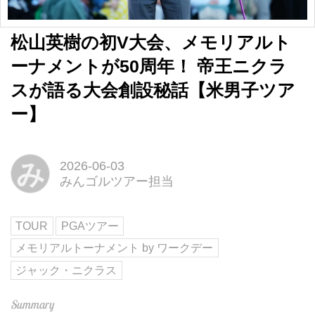
松山英樹の初V大会、メモリアルト
ーナメントが50周年！ 帝王ニクラ
スが語る大会創設秘話【米男子ツア
ー】
み
2026-06-03
みんゴルツアー担当
TOUR
PGAツアー
メモリアルトーナメント by ワークデー
ジャック・ニクラス