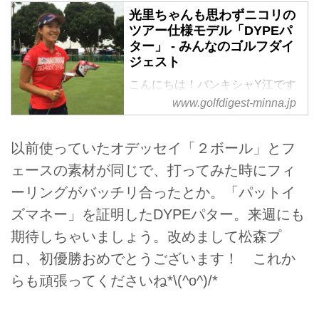
光里ちゃんも思わずニコリの
ツアー仕様モデル「DYPEパ
ター」 - みんなのゴルフダイ
ジェスト
こんにちは！バンキシャY江です
('◇')ゞ今回はツアー会場でこんな
www.golfdigest-minna.jp
のを見つけましたよ～！FOR
TOURと刻印してあるあたり、数
以前使っていたオデッセイ「２ボール」とフ
量限定感がありますよね。
これはｶﾜ(・∀・)ｲｲ!!「Putt is
ェースの素材が同じで、打ってみた時にフィ
Money」「世界中で勝つためのパ
ーリングがバッチリ合ったとか。「パットイ
ター」という意味をこめて、ソー
ズマネー」を証明したDYPEパター。来週にも
ルに「＄ 、￥ 、£ 、€ 」通貨マー
クをデザインしてありました！光
期待しちゃいましょう。改めまして松森プ
里ちゃんも手に取った途端にニヤ
ロ、初優勝おめでとうございます！ これか
リ…。
らも頑張ってくださいね*\(^o^)/*
インサートはオデッセイと同じで
すが、その中でも特徴的な形のも
のがありました！ ＃２の形に四