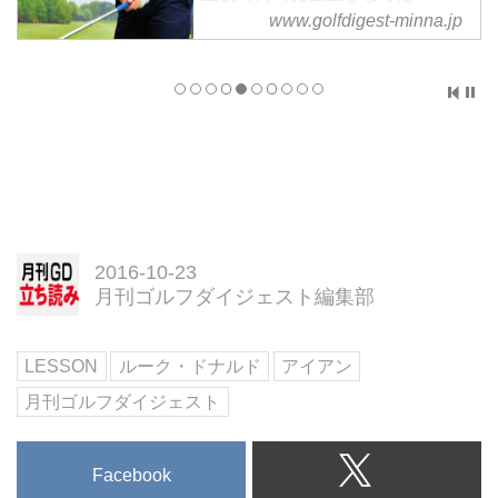
ご
ク・ドナルドによるレッスンをご
www.golfdigest-minna.jp
紹介します。
クラブの構造からして、ショート
ン
アイアンで最も出やすいミスとい
。
えば、 「引っかけ」 。ライ角が
に
アップライトなので普通に振ると
戦
引っかけてしまうのです。つま先
磨
上がりのライからボールが左に飛
びやすいのと同じ原理ですね。
そこで今回はルーク先生に 引っ
2016-10-23
かけ撲滅 のためのポイントをレ
月刊ゴルフダイジェスト編集部
ッスンしてもらおう。
ン
グリップエンドはお腹を指す
「ウィー...
LESSON
ルーク・ドナルド
アイアン
月刊ゴルフダイジェスト
Facebook