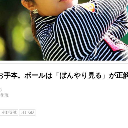
お手本。ボールは「ぼんやり見る」が正
8
技術班
小野寺誠
月刊GD