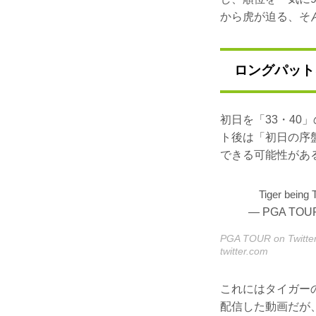
から虎が迫る、そ
ロングパット
初日を「33・40
ト後は「初日の序
できる可能性があ
Tiger being T
— PGA TOU
PGA TOUR on Twitte
twitter.com
これにはタイガー
配信した動画だが