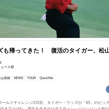
ズも帰ってきた！ 復活のタイガー、松
3
ニュース班
松山英樹
NEWS
TOUR
QuickHits
ワールドチャレンジ2日目、タイガー・ウッズが「65」のビッ
9位まで上げた。首位を走るのはダスティン・ジョンソンと松