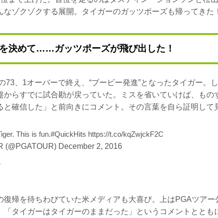
んなゾクゾクする展開。タイガーのガッツポーズも帰ってきた
を決めて……ガッツポーズが飛び出した！
」の73、1オーバーで終え、“ブービー発進”となったタイガー。
盤からすでに試合勘が戻っていた。ミスを省いていけば、もの
ると確信した」と前向きにコメント。その言葉を自ら証明して
iger. This is fun.
#QuickHits
https://t.co/kqZwjckF2C
R (@PGATOUR)
December 2, 2016
r
の復帰を待ちわびていた米メディアも大喜び。上はPGAツアー
、「タイガーはタイガーのままだった」というコメントととも