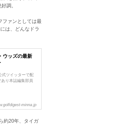
絶好調。
フファンとしては最
ドには、どんなドラ
・ウッズの最新
ト
公式ツイッターで配
であり本誌編集部員
.golfdigest-minna.jp
ら約20年、タイガ