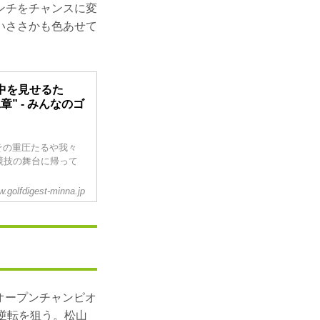
ンチをチャンスに変
いささかも色あせて
中を見せるた
” - みんなのゴ
その重圧たるや我々
競技の舞台に帰って
.golfdigest-minna.jp
米オープンチャンピオ
逆転を狙う。松山