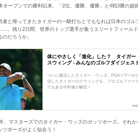
日本オープンでの勝利以来、「2位、優勝、優勝」と4戦3勝の超
武者と帰ってきたタイガーの一騎打ちとでもなれば日本のゴル
……。残り2日間、世界のトップ選手が集うエリートフィール
るのだろうか。
体にやさしく「進化」した？ タイガー
スウィング - みんなのゴルフダイジェス
ついに復活したタイガー・ウッズ。PGAツアーが
信したタイガーのスウィングを、プロゴルファー
でもある中村修が解説！
www
7年、マスターズでのタイガー・ウッズのガッツポーズ。それか
ッツポーズがよく似合う！