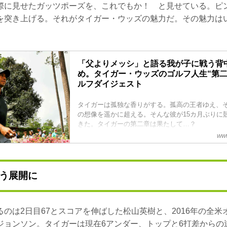
際に見せたガッツポーズを、これでもか！ と見せている。ピ
を突き上げる。それがタイガー・ウッズの魅力だ。その魅力は
「父よりメッシ」と語る我が子に戦う背
め。タイガー・ウッズのゴルフ人生“第二章
ルフダイジェスト
タイガーは孤独な香りがする。孤高の王者ゆえ、
の想像を遥かに超える。そんな彼が15カ月ぶりに
きた。タイガーの第二章は果たして…？
www
う展開に
のは2日目67とスコアを伸ばした松山英樹と、2016年の全
ジョンソン。タイガーは現在6アンダー、トップと6打差からの