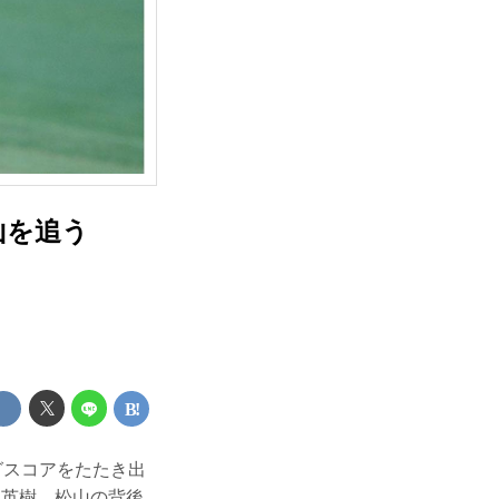
山を追う
グスコアをたたき出
山英樹。松山の背後