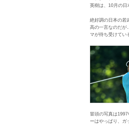
英樹は、10月の
絶好調の日本の若
高の一言なのだが
マが待ち受けてい
冒頭の写真は199
ーはやっぱり、ガ