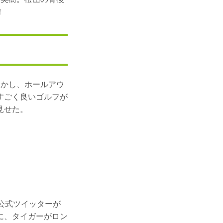
！
しかし、ホールアウ
すごく良いゴルフが
見せた。
公式ツイッターが
に、タイガーがロン