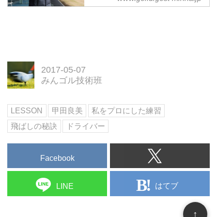
18歳のとき、突如「プロゴルファ
ーになろう！」と思い立ったとい
う甲田良美。経験ゼロ。知識ゼ
ロ。やる気だけは十分のソフトボ
ール少女は、経験ゼロからその後
ツアーで勝利を収めるほどの選手
にまで成長する。彼女を強くした
2017-05-07
練習を当時の思い出とともに振り
みんゴル技術班
返る、ノスタルジーレッスン。
父にだまされ、ゴルフの道へ
LESSON
甲田良美
私をプロにした練習
高校時代までソフトボールをやっ
ていて、高校卒業後も実業団で続
飛ばしの秘訣
ドライバー
けるつもりでいました。ところが
18歳のある日、父にプロゴルファ
ーの方を紹介されたんです。実
Facebook
は、最初はなんのプロだかわかっ
ていなかったんで...
はてブ
LINE
↑