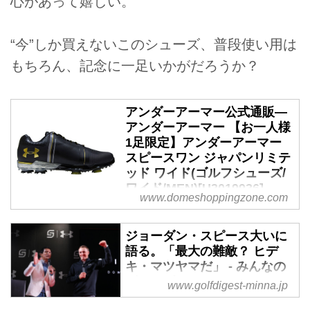
心があって嬉しい。
“今”しか買えないこのシューズ、普段使い用は
もちろん、記念に一足いかがだろうか？
アンダーアーマー公式通販―
アンダーアーマー 【お一人様
1足限定】アンダーアーマー
スピースワン ジャパンリミテ
ッド ワイド(ゴルフシューズ/
ワイド/MEN)[U3019936]
www.domeshoppingzone.com
【公式】アンダーアーマー通販サ
イト。【お一人様1足限定】アン
ジョーダン・スピース大いに
ダーアーマー スピースワン ジャ
語る。「最大の難敵？ ヒデ
パンリミテッド ワイド(ゴルフシ
キ・マツヤマだ」 - みんなの
ューズ/ワイド/MEN)[U3019936]
ゴルフダイジェスト
www.golfdigest-minna.jp
の紹介ページです。トップアスリ
1月17日都内某所。とある会場に
ートから支持される、アンダーア