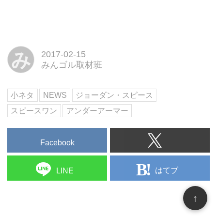
現れたのは、なんとメジャー2勝
ーマー全アイテムをラインアッ
のジョーダン・スピース。ハワイ
プ！限定品やアウトレット商品も
での試合が終わり、その足で日本
充実。「ドームショッピングゾー
にかけつけたのは、スピース初と
ン」
なるゴルフシューズのフラッグシ
み
2017-02-15
ップモデル“スピースワン”のた
みんゴル取材班
め。そこで「ヒデキ・マツヤマに
ついて語った」
小ネタ
NEWS
ジョーダン・スピース
スピースワン
アンダーアーマー
Facebook
はてブ
LINE
↑