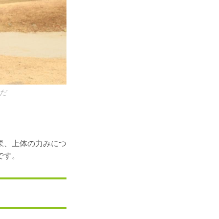
だ
果、上体の力みにつ
です。