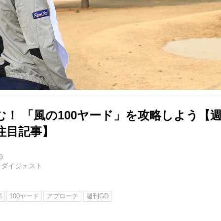
む！ 「風の100ヤード」を攻略しよう【
注目記事】
9
フダイジェスト
郎
100ヤード
アプローチ
週刊GD