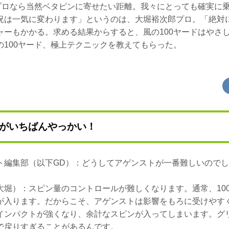
はプロなら当然ベタピンに寄せたい距離。我々にとっても確実に
況は一気に変わります」というのは、大堀裕次郎プロ。「絶対
ャーもかかる。求める結果からすると、風の100ヤードはやさ
の100ヤード、極上テクニックを教えてもらった。
がいちばんやっかい！
ト編集部（以下GD）：どうしてアゲンストが一番難しいので
大堀）：スピン量のコントロールが難しくなります。通常、10
が入ります。だからこそ、アゲンストは影響をもろに受けやす
インパクトが強くなり、余計なスピンが入ってしまいます。グ
で戻りすぎることがあるんです。