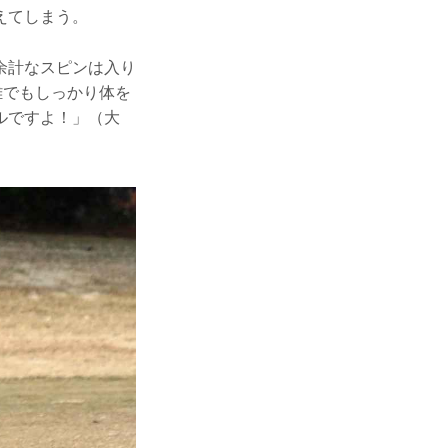
えてしまう。
余計なスピンは入り
離でもしっかり体を
ルですよ！」（大