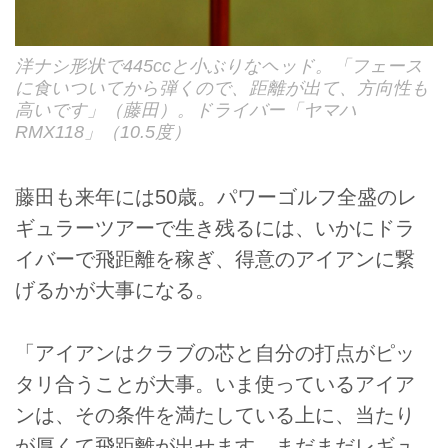
洋ナシ形状で445ccと小ぶりなヘッド。「フェース
に食いついてから弾くので、距離が出て、方向性も
高いです」（藤田）。ドライバー「ヤマハ
RMX118」（10.5度）
藤田も来年には50歳。パワーゴルフ全盛のレ
ギュラーツアーで生き残るには、いかにドラ
イバーで飛距離を稼ぎ、得意のアイアンに繋
げるかが大事になる。
「アイアンはクラブの芯と自分の打点がピッ
タリ合うことが大事。いま使っているアイア
ンは、その条件を満たしている上に、当たり
が厚くて飛距離が出せます。まだまだレギュ