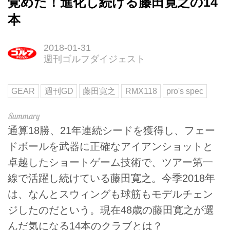
覚めた！進化し続ける藤田寛之の14
本
2018-01-31
週刊ゴルフダイジェスト
GEAR
週刊GD
藤田寛之
RMX118
pro's spec
通算18勝、21年連続シードを獲得し、フェー
ドボールを武器に正確なアイアンショットと
卓越したショートゲーム技術で、ツアー第一
線で活躍し続けている藤田寛之。今季2018年
は、なんとスウィングも球筋もモデルチェン
ジしたのだという。現在48歳の藤田寛之が選
んだ気になる14本のクラブとは？