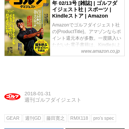
年 02/13号 [雑誌] | ゴルフダ
イジェスト社 | スポーツ |
Kindleストア | Amazon
Amazonでゴルフダイジェスト社
の{ProductTitle}。アマゾンならポ
イント還元本が多数。一度購入い
ただいた電子書籍は、Kindleおよ
www.amazon.co.jp
びFire端末、スマートフォンやタ
ブレットなど、様々な端末でもお
楽しみいただけます。
2018-01-31
週刊ゴルフダイジェスト
GEAR
週刊GD
藤田寛之
RMX118
pro's spec