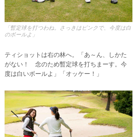
「暫定球を打つわね。さっきはピンクで、今度は白
のボールよ」
ティショットは右の林へ。「あ～ん、しかた
がない！ 念のため暫定球を打ちまーす。今
度は白いボールよ」「オッケー！」