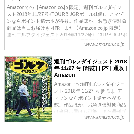
Amazonでの【Amazon.co.jp 限定】週刊ゴルフダイジェ
スト2018年11/27号+TOURB JGRボール(1個)。アマゾ
ンならポイント還元本が多数。作品ほか、お急ぎ便対象
商品は当日お届けも可能。また【Amazon.co.jp 限定】
週刊ゴルフダイジェスト2018年11/27号+TOURB JGRボ
ール(1個)もアマゾン配送商品なら通常配送無料。
www.amazon.co.jp
週刊ゴルフダイジェスト 2018
年 11/27 号 [雑誌] | |本 | 通販 |
Amazon
Amazonでの週刊ゴルフダイジェ
スト 2018年 11/27 号 [雑誌]。ア
マゾンならポイント還元本が多
数。作品ほか、お急ぎ便対象商品
は当日お届けも可能。また週刊ゴ
www.amazon.co.jp
ルフダイジェスト 2018年 11/27
号 [雑誌]もアマゾン配送商品なら
通常配送無料。