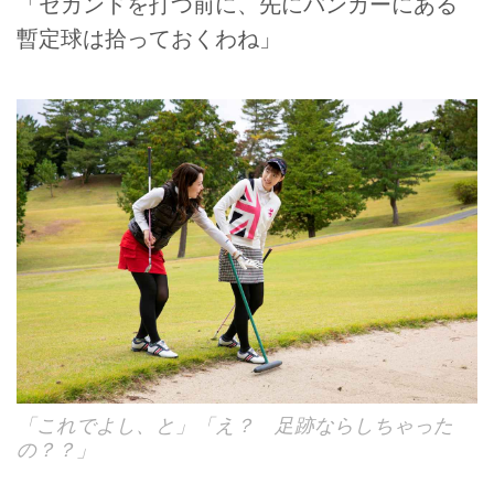
「セカンドを打つ前に、先にバンカーにある
暫定球は拾っておくわね」
「これでよし、と」「え？ 足跡ならしちゃった
の？？」