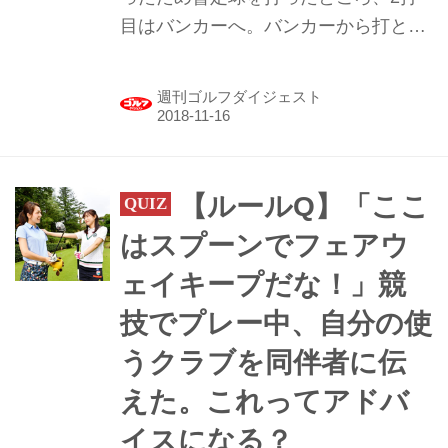
目はバンカーへ。バンカーから打とう
としたら、1打目がセーフであること
が判明！ そこでバンカーに入っていた
週刊ゴルフダイジェスト
ほうのボールを取り、足跡をならした
ところ、同伴者から物言いが！ この行
為、ペナルティになるの？
【ルールQ】「ここ
はスプーンでフェアウ
ェイキープだな！」競
技でプレー中、自分の使
うクラブを同伴者に伝
えた。これってアドバ
イスになる？