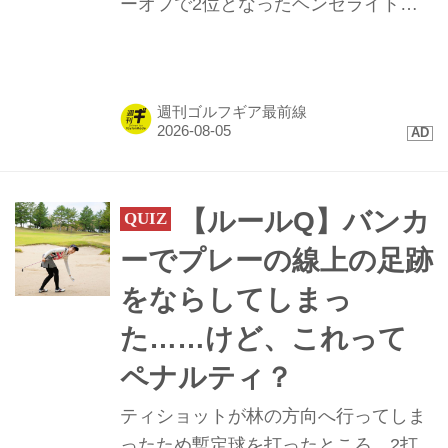
ーオフで2位となったヘンゼライトを
はじめ、トップ10に4名が入るなど
「TP5/TP5x」ボールが存在感を示し
た。硬い地面と風が絡むコンディショ
週刊ゴルフギア最前線
ンで発揮された、縦距離の精度と最新
技術に迫る。
【ルールQ】バンカ
ーでプレーの線上の足跡
をならしてしまっ
た……けど、これって
ペナルティ？
ティショットが林の方向へ行ってしま
ったため暫定球を打ったところ、2打