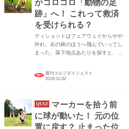
がコロコロ「動物の足
跡」へ！ これって救済
を受けられる？
ティショットはフェアウェイからやや
外れ、右の林のほうへ飛んでいってし
まった。落下地点あたりを探すと、な
んとボールが動物の足跡で止まってい
るのを発見！ この場合、救済を受ける
週刊ゴルフダイジェスト
ことはできる？
マーカーを拾う前
に球が動いた！ 元の位
置に戻す？ 止まった位