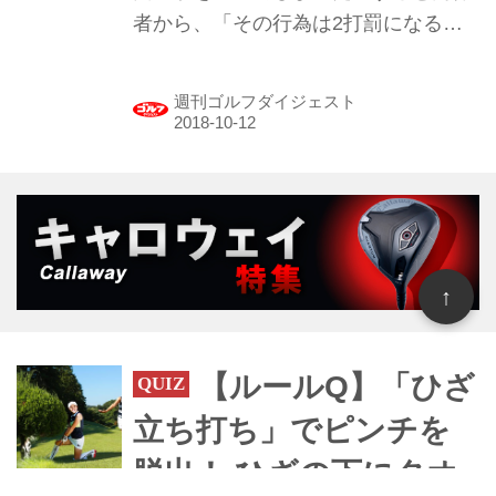
者から、「その行為は2打罰になるわ
よ」と指摘された。わざとやったわけ
ではないけれど、この場合どうしたら
週刊ゴルフダイジェスト
いいの？
↑
【ルールQ】「ひざ
立ち打ち」でピンチを
脱出！ ひざの下にタオ