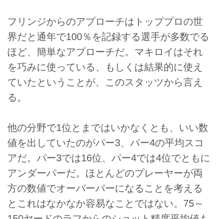
フリンジからのアプローチはトッププロの世
界だと通年で100％を記録する選手が多数でる
ほど、簡単なアプローチだ。マキロイはそれ
を巧みに使っている、もしくは結果的に使え
ていたということが、このスタッツから言え
る。
他の分野で1位とまではいかなくとも、いい数
値を出していたのがパー3、パー4の平均スコ
アだ。パー3では16位、パー4では4位でともに
アンダーパーだ。ほとんどのプレーヤーが両
方の数値でオーバーパーになることを考える
とこれはなかなか容易なことではない。75～
150ヤードのラフからのショット精度平均値も