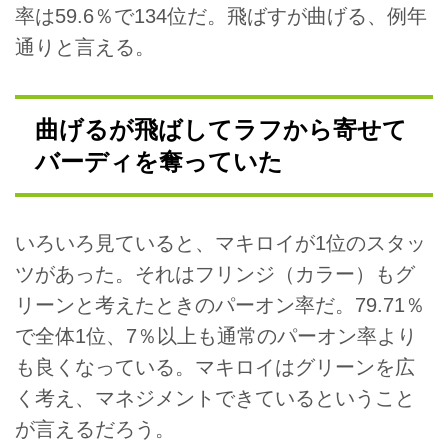
率は59.6％で134位だ。飛ばすが曲げる、例年
通りと言える。
曲げるが飛ばしてラフから寄せて
バーディを奪っていた
いろいろ見ていると、マキロイが1位のスタッ
ツがあった。それはフリンジ（カラー）もグ
リーンと考えたときのパーオン率だ。79.71％
で全体1位、7％以上も通常のパーオン率より
も良くなっている。マキロイはグリーンを広
く考え、マネジメントできているということ
が言えるだろう。