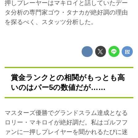
押しプレーヤーはマキロイと話していたデー
タ分析の専門家ゴウ・タナカが絶好調の理由
を探るべく、スタッツ分析した。
賞金ランクとの相関がもっとも高
いのはパー5の数値だが……
マスターズ優勝でグランドスラム達成となる
ロリー・マキロイが絶好調だ。私はゴルフフ
ァンに一押しプレイヤーを聞かれるたびに迷