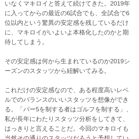
いなくマキロイと答えて続けてきた。2019年
に入ってからの最近の6試合でも、全試合で6
位以内という驚異の安定感を残しているだけ
に、マキロイがいよいよ本格化したのかと期
待してしまう。
その安定感は何から生まれているのか2019シ
ーズンのスタッツから紐解いてみる。
これだけの安定感なので、ある程度高いレベ
ルでのバランスのいいスタッツを想像ができ
る。「パー5を制する者はゴルフを制する」、
私が長年にわたりスタッツ分析をしてきて、
はっきりと言えることだ。今回のマキロイも
当然その通りのスタッツだろうと予想してい