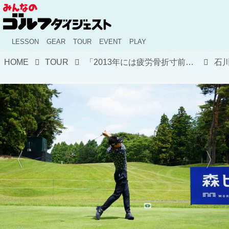
LESSON
GEAR
TOUR
EVENT
PLAY
HOME
TOUR
「2013年には疲労骨折寸前でした」腰痛と戦いながら磨いてきた、石川遼の最新スウィングをプロが解説
石