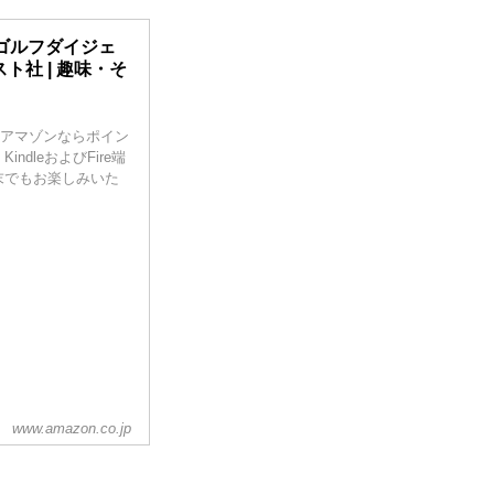
ゴルフダイジェ
ト社 | 趣味・そ
e}。アマゾンならポイン
dleおよびFire端
末でもお楽しみいた
www.amazon.co.jp