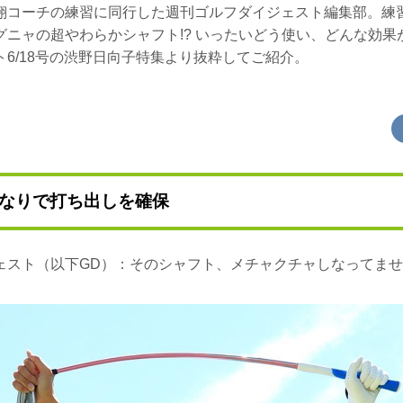
翔コーチの練習に同行した週刊ゴルフダイジェスト編集部。練
グニャの超やわらかシャフト!? いったいどう使い、どんな効果
6/18号の渋野日向子特集より抜粋してご紹介。
なりで打ち出しを確保
ェスト（以下GD）：そのシャフト、メチャクチャしなってま