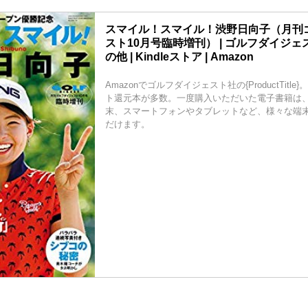
スマイル！スマイル！渋野日向子（月刊
スト10月号臨時増刊） | ゴルフダイジェス
の他 | Kindleストア | Amazon
Amazonでゴルフダイジェスト社の{ProductTitl
ト還元本が多数。一度購入いただいた電子書籍は、Kin
末、スマートフォンやタブレットなど、様々な端
だけます。