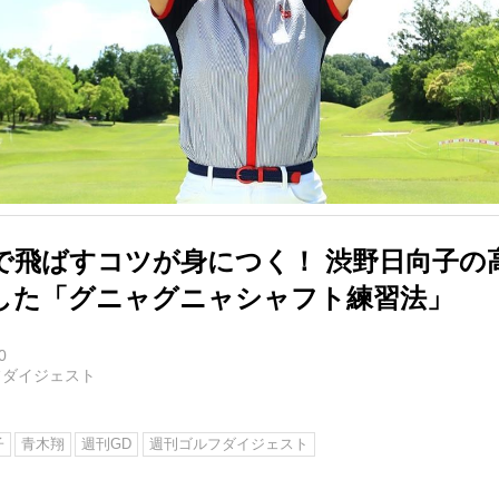
で飛ばすコツが身につく！ 渋野日向子の
した「グニャグニャシャフト練習法」
0
フダイジェスト
子
青木翔
週刊GD
週刊ゴルフダイジェスト