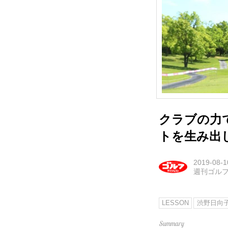
クラブの力
トを生み出
2019-08-1
週刊ゴル
LESSON
渋野日向