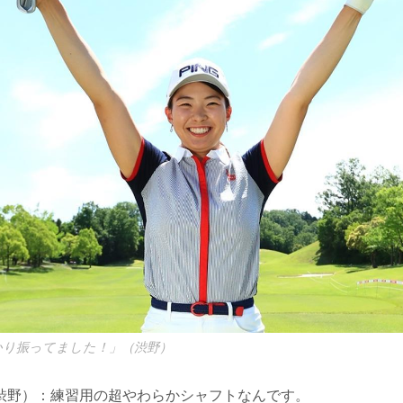
かり振ってました！」（渋野）
渋野）：練習用の超やわらかシャフトなんです。