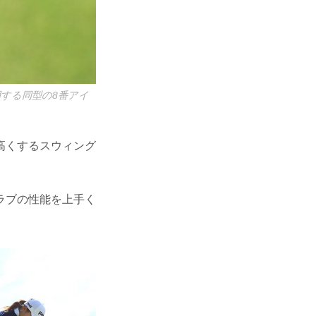
用する同型の8番アイ
高くするスウィング
ラブの性能を上手く
。