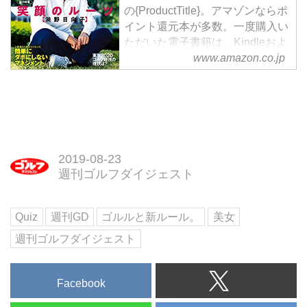
の{ProductTitle}。アマゾンならポ
イント還元本が多数。一度購入い
ただいた電子書籍は、Kindleおよ
www.amazon.co.jp
びFire端末、スマートフォンやタ
ブレットなど、様々な端末でもお
楽しみいただけます。
2019-08-23
週刊ゴルフダイジェスト
Quiz
週刊GD
ゴルルと新ルール。
美女
週刊ゴルフダイジェスト
Facebook