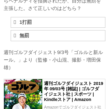
らペナルティを指摘されたが、自分は無罰を
主張した。さて正しいのはどちら？
1打罰
無罰
週刊ゴルフダイジェスト9/3号「ゴルルと新ル
ール。」より（監修・小山混、撮影・増田保
雄）
週刊ゴルフダイジェスト 2019
年 09/03号 [雑誌] | ゴルフダ
イジェスト社 | スポーツ |
Kindleストア | Amazon
Amazonでゴルフダイジェスト社