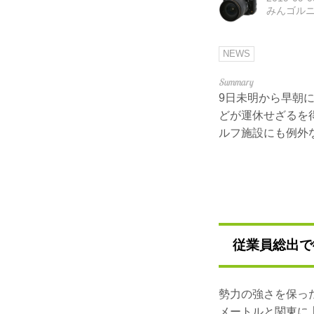
みんゴル
NEWS
9日未明から早朝
どが運休せざるを
ルフ施設にも例外
従業員総出で
勢力の強さを保っ
メートルと関東に