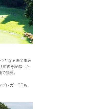
1位となる瞬間風速
ミリ前後を記録した
地で頻発。
マグレガーCCも、