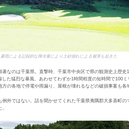
、豪雨による記録的な降水量により土砂崩れによる被害も起きた
顕著なのは千葉県。直撃時、千葉市中央区で県の観測史上歴史
記録した猛烈な暴風、あわせてわずか1時間程度の短時間で100
地方の各地で停電や雨漏り、屋根が壊れるなどの破損事案も各
も例外ではない。話を聞かせてくれた千葉県夷隅郡大多喜町の
た。