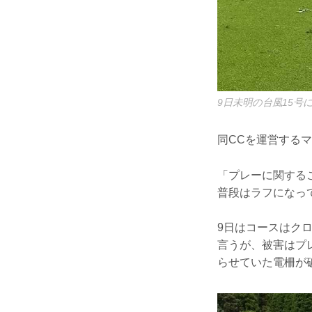
9日未明の台風15
同CCを運営する
「プレーに関する
普段はラフになっ
9日はコースはク
言うが、被害はプ
らせていた電柵が