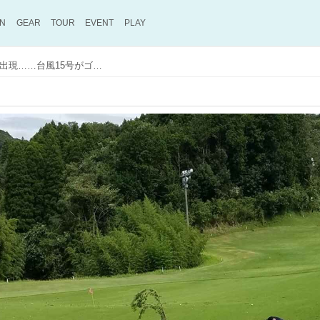
ON
GEAR
TOUR
EVENT
PLAY
倒木、土砂崩れ、コース内に「池」が出現……台風15号がゴルフ場に残した爪あと