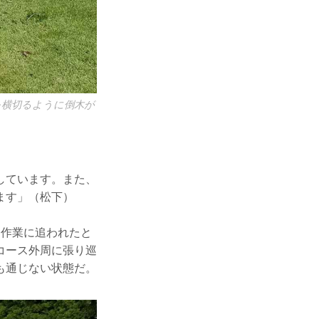
を横切るように倒木が
しています。また、
ます」（松下）
旧作業に追われたと
コース外周に張り巡
も通じない状態だ。