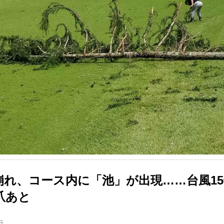
崩れ、コース内に「池」が出現……台風1
爪あと
9