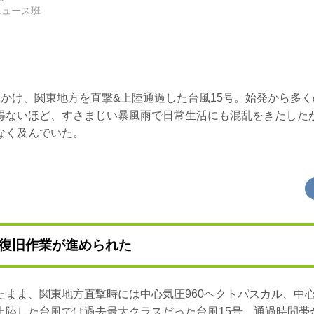
ニュース班
にかけ、関東地方を直撃&上陸通過した台風15号。始発から多
得ないほど、すさまじい暴風雨で日常生活にも混乱をきたした
なく及んでいた。
復旧作業が進められた
たまま、関東地方直撃時には中心気圧960ヘクトパスカル、中心
上陸した台風では過去最大クラスだった台風15号。通過時間帯