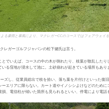
号による豪雨と暴風により、マクレガーCCのコースではフェアウェイ
マクレガーゴルフジャパンの松下健氏は言う。
ことでいえば、コースの中の木が倒れたり、枝葉が散乱したり
ている窪地が浸水して池に。土砂崩れが起きている場所もあり
ローズし、従業員総出で枝を拾い、落ち葉を片付けといった復
レーエリアに限らない。カート道やイノシシよけなどのために
破損、電信柱が傾いた箇所も見られるといい、停電により電話