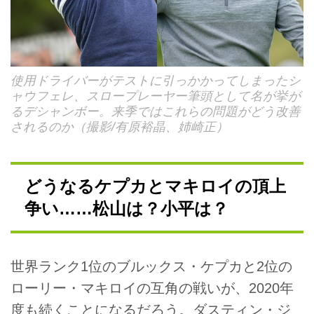
使用ドライバーがテストに引っかかってしまったシ
ャウフェレ、スロープレーヤー筆頭として名が挙が
るデシャンボー。来季ではこれらの問題がどう改善
されるのか（撮影/有原裕晶、姉崎正）
どうなるケプカとマキロイの頂上
争い……松山は？小平は？
世界ランク1位のブルックス・ケプカと2位の
ローリー・マキロイの互角の戦いが、2020年
度も続くことになるだろう。ダスティン・ジ