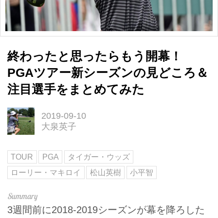
終わったと思ったらもう開幕！
PGAツアー新シーズンの見どころ＆
注目選手をまとめてみた
2019-09-10
大泉英子
TOUR
PGA
タイガー・ウッズ
ローリー・マキロイ
松山英樹
小平智
3週間前に2018-2019シーズンが幕を降ろした