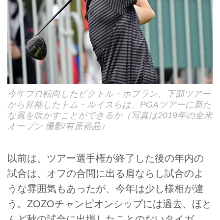
今年プロ転向したビクトル・ホブラン、下部ツアー
から昇格したトム・ルイスらは、PGAツアーに新た
な風を吹かすことができるか（写真は2019年の全米
オープン 撮影/有原裕晶）
以前は、ツアー選手権が終了した後の年内の
試合は、オフの合間に出る肩ならし試合のよ
うな雰囲気もあったが、今年は少し様相が違
う。ZOZOチャンピオンシップには過去、ほと
んど秋の試合に出場したことのないタイガ