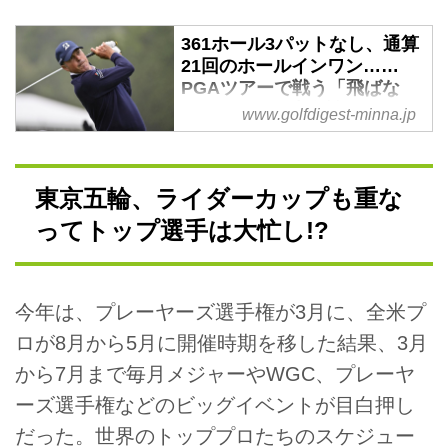
361ホール3パットなし、通算
21回のホールインワン……
PGAツアーで戦う「飛ばな
い」男たちの生存戦略 - みん
www.golfdigest-minna.jp
なのゴルフダイジェスト
PGAツアーといえば2019年シー
ズン年間王者ローリー・マキロイ
東京五輪、ライダーカップも重な
や世界ランク1位のブルックス・
ってトップ選手は大忙し!?
ケプカを筆頭に、300ヤード超え
の飛ばし屋でないと活躍できない
イメージがある。そんななか、飛
距離こそ劣るものの持ち前のテク
今年は、プレーヤーズ選手権が3月に、全米プ
ニックでPGAツアーを戦う技巧派
ロが8月から5月に開催時期を移した結果、3月
選手たちがいた！
から7月まで毎月メジャーやWGC、プレーヤ
ーズ選手権などのビッグイベントが目白押し
だった。世界のトッププロたちのスケジュー