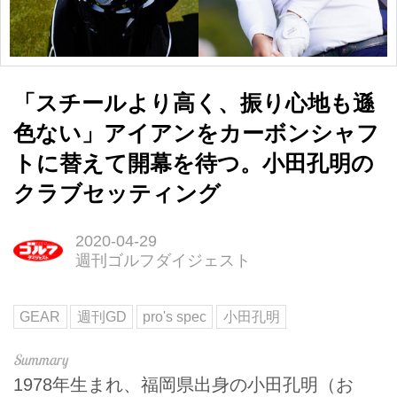
「スチールより高く、振り心地も遜
色ない」アイアンをカーボンシャフ
トに替えて開幕を待つ。小田孔明の
クラブセッティング
2020-04-29
週刊ゴルフダイジェスト
GEAR
週刊GD
pro's spec
小田孔明
1978年生まれ、福岡県出身の小田孔明（お