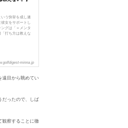
という快挙を成し遂
な彼女をサポートし
チングは「＝メンタ
書「打ち方は教えな
.golfdigest-minna.jp
を遠目から眺めてい
うだったので、しば
て観察することに徹