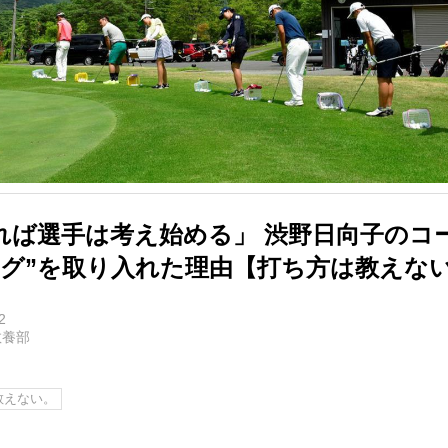
れば選手は考え始める」 渋野日向子のコ
ング”を取り入れた理由【打ち方は教えな
2
教養部
教えない。