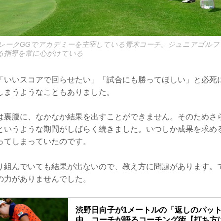
レークGGでアカデミーを主宰している青木コーチ。ジュニアゴルフ
る指導を常に心がけている
「いいスコアで回らせたい」「試合にも勝ってほしい」と必死
しまうようなこともありました。
は裏腹に、なかなか結果を出すことができません。そのためさ
というような期間がしばらく続きました。いつしか成果を求め
ってしまっていたのです。
り組んでいても結果が出ないので、教え方に問題があります。
の力がありませんでした。
渋野日向子が1メートルの「返しのパッ
由。コーチが語るコーチング術【打ち方は