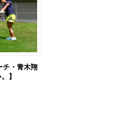
ーチ・青木翔
い。】