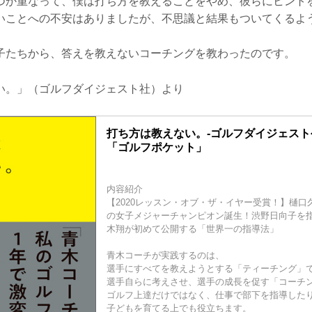
つか重なって、僕は打ち方を教えることをやめ、彼らにヒント
いことへの不安はありましたが、不思議と結果もついてくるよ
子たちから、答えを教えないコーチングを教わったのです。
い。」（ゴルフダイジェスト社）より
打ち方は教えない。-ゴルフダイジェス
「ゴルフポケット」
内容紹介
【2020レッスン・オブ・ザ・イヤー受賞！】樋口
の女子メジャーチャンピオン誕生！渋野日向子を
木翔が初めて公開する「世界一の指導法」
青木コーチが実践するのは、
選手にすべてを教えようとする「ティーチング」
選手自らに考えさせ、選手の成長を促す「コーチ
ゴルフ上達だけではなく、仕事で部下を指導した
子どもを育てる上でも役立ちます。