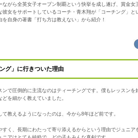
ーながら全英女子オープン制覇という快挙を成し遂げ、賞金女
な彼女をサポートしているコーチ・青木翔が「コーチング」と
由を自身の著書「打ち方は教えない」から紹介！
ング」に行きついた理由
スンで圧倒的に主流なのはティーチングです。僕もレッスンを
などを細かく教えていました。
して教えるようになったのは、今から8年ほど前です。
やすく、長期にわたって寄り添えるからという理由でジュニア
ュニアはとても純粋で、どの子もみんな真剣です。