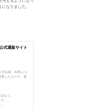
を与えるようになっ
うになりました。
ト公式通販サイト
久子以来、42年ぶり
指導したコーチ、青
ではなく、
ング」。
り、