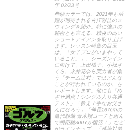
年 02/23号
巻頭カラーでは、2021年も活
躍が期待される古江彩佳のス
ウィングを紹介。特に強さの
秘密とも言える、精度の高い
ショートアイアンを取り上げ
ます。レッスン特集の目玉
は、「女子プロがいまやって
いること。」。シーズンイン
に向けて、上田桃子、小祝さ
くら、永井花奈ら実力者が集
う「チーム辻村」ではどんな
ことが行われているのか、を
レポートします。他にも「め
ざせ満点！シングル入り共通
テスト」「教え上手なお父さ
んになろう」「伸長167cmの
亀代順哉 青木翔コーチと組ん
で飛距離300Yが復活！」など
がラインナップ。「感染対策