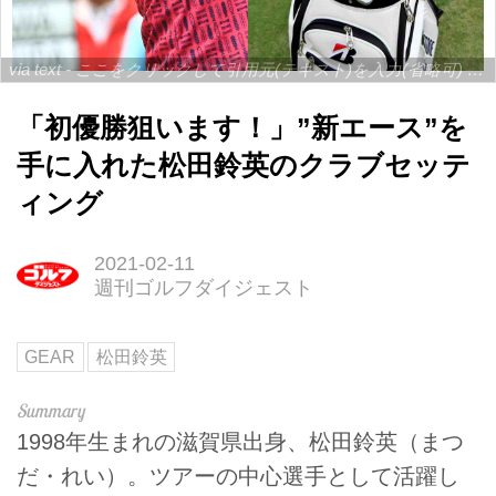
via text - ここをクリックして引用元(テキスト)を入力(省略可) / site.to.link.com - ここをクリックして引用元を入力(省略可)
「初優勝狙います！」”新エース”を
手に入れた松田鈴英のクラブセッテ
ィング
2021-02-11
週刊ゴルフダイジェスト
GEAR
松田鈴英
1998年生まれの滋賀県出身、松田鈴英（まつ
だ・れい）。ツアーの中心選手として活躍し