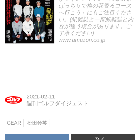
ばっちりで梅の花香るコース
へ行こう」にもご注目くださ
い。(紙雑誌と一部紙雑誌と内
容が違う場合があります。ご
了承ください)
www.amazon.co.jp
2021-02-11
週刊ゴルフダイジェスト
GEAR
松田鈴英