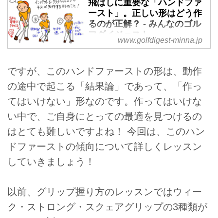
飛ばしに重要な「ハンドファ
ースト」。正しい形はどう作
るのが正解？ - みんなのゴル
フダイジェスト
www.golfdigest-minna.jp
ボールをより遠くまで飛ばすため
に必要となるのがクラブヘッドよ
ですが、このハンドファーストの形は、動作
り手元が先行する「ハンドファー
スト」な状態でのインパクト。プ
の途中で起こる「結果論」であって、「作っ
ロゴルファー・大谷奈千代に、正
てはいけない」形なのです。作ってはいけな
しいハンドファーストの形、そし
い中で、ご自身にとっての最適を見つけるの
てそれを会得するための練習ドリ
ルを教えてもらおう。
はとても難しいですよね！ 今回は、このハン
ドファーストの傾向について詳しくレッスン
していきましょう！
以前、グリップ握り方のレッスンではウィー
ク・ストロング・スクェアグリップの3種類が