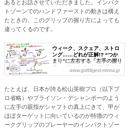
あるとお話させていただきました。インパク
トゾーンでのハンドファーストの動きは構え
たときの、このグリップの握り方によっても
違ってくるのです。
ウィーク、スクェア、ストロ
ング……どれが正解!? “つか
まり”に左右する「左手の握り
方」 - みんなのゴルフダイジ
www.golfdigest-minna.jp
ェスト
正しいスウィングをするためには
たとえば、日本が誇る松山英樹プロ（以下プ
正しいグリップが大事だが「グリ
ップの正解はこれですと言い切れ
ロ省略）やブライソン・デシャンボーのよう
ない」と女子プロゴルファー・大
に左手の親指がシャフトの真上にきて、甲が
谷奈千代はいう。ではどうやって
ほぼターゲットに向いているのが特徴のウィ
握ったらいいのか？詳しく聞いて
みよう
ークグリップのプレーヤーのインパクトゾー