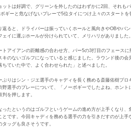
ョットは好調で、グリーンを外したのはわずかに2回、それも
ーボギーと危なげないプレーで5位タイにつけ上々のスタートを
り返ると、ドライバーは振っていくホールと風向きやOBやバ
フェイに運ぶホールが分けられていて、メリハリがありました
ートアイアンの距離感の合わせ方、パー5の3打目のフェースに
スキのないゴルフになっていると感じました。ラウンド後の会
落ちていた中で、よく合わせられた」と述べました。
ーぶりはシン・ジエ選手のキャディを長く務める斎藤佑樹プロ
渋野選手のプレーについて、「ノーボギーでしたよね、ホント
鼓判を押します。
なったというのはゴルフというゲームの進め方が上手くなり、
ことです。今回キャディを務める選手の力を引きだすのが上手な
のタッグも良さそうです。