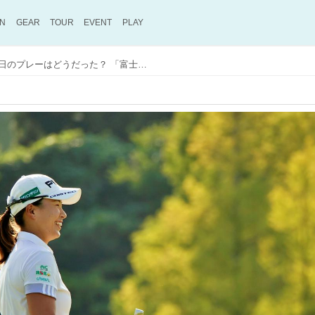
ON
GEAR
TOUR
EVENT
PLAY
渋野日向子の勝利の翌週初日のプレーはどうだった？ 「富士通レディース」初日をプロがレポート