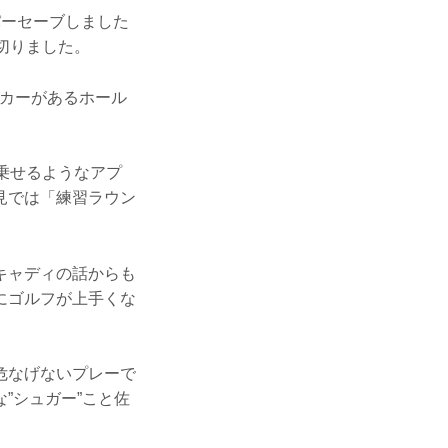
パーセーブしました
切りました。
ンカーがあるホール
。
乗せるようなアプ
見では「練習ラウン
キャディの話からも
にゴルフが上手くな
危なげないプレーで
”シュガー”こと佐