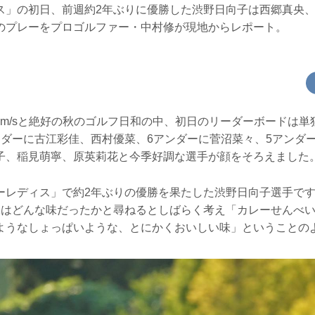
ス」の初日、前週約2年ぶりに優勝した渋野日向子は西郷真央
のプレーをプロゴルファー・中村修が現地からレポート。
.6m/sと絶好の秋のゴルフ日和の中、初日のリーダーボードは単
ンダーに古江彩佳、西村優菜、6アンダーに菅沼菜々、5アンダ
子、稲見萌寧、原英莉花と今季好調な選手が顔をそろえました
ーレディス」で約2年ぶりの優勝を果たした渋野日向子選手で
味はどんな味だったかと尋ねるとしばらく考え「カレーせんべ
ようなしょっぱいような、とにかくおいしい味」ということの