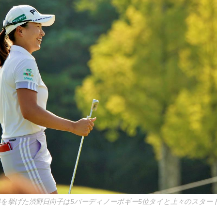
勝を挙げた渋野日向子は5バーディノーボギー5位タイと上々のスター