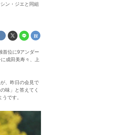
、シン・ジエと同組
独首位に9アンダー
ーに成田美寿々、上
。
すが、昨日の会見で
いの味」と答えてく
ようです。