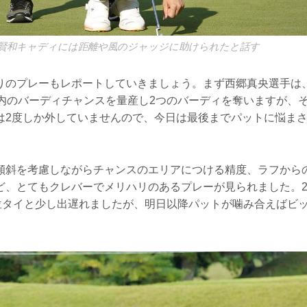
賢和キャディには距離や風のジャッジに助けられたと話す
りのプレーもレポートしていきましょう。まず西郷真央選手は
以内のバーディチャンスを量産し2つのバーディを奪いますが、
は2度しか外していませんので、今日は最後までパットに悩まさ
傾斜を考慮しながらチャンスのエリアにつける精度、ラフから
ど、とてもクレバーでメリハリのあるプレーが見られました。2
8位タイと少し出遅れましたが、明日以降パットが噛み合えばビ
。