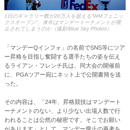
1日のギャラリー数が20万人を超える"WMフェニッ
クスオープン"。来年はマンデートーナメントが廃
止されてしまうのか（撮影/Blue Sky Photos）
「マンデーQインフォ」の名前でSNS等にツア
ー昇格を目指し奮闘する選手たちの姿を伝え
るライアン・フレンチ氏は、同大会の開催前
に、PGAツアー宛にネット上で公開書簡を送
った。
その内容は、「24年、昇格競技はマンデート
ーナメントのない、より少ない出場人数で行
われることは公然の秘密です。そこでお願い
があります」として、マンデー廃止の再考を