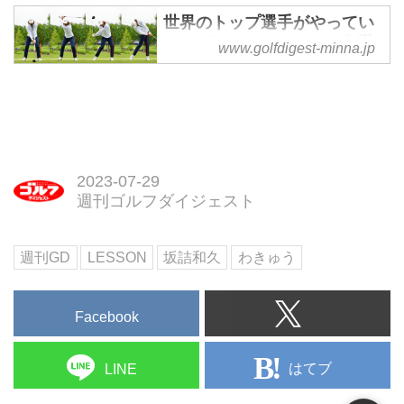
世界のトップ選手がやってい
る"トランジション"という動
www.golfdigest-minna.jp
き。でもアマチュアは…!?
【謎キャラコーチ『わきゅ
う』の気になる話♯25】 - みん
なのゴルフダイジェスト
昨年の全米女子アマを制した馬場
咲希さんを、中学1年から指導し
2023-07-29
ているのがプロコーチの坂詰和久
週刊ゴルフダイジェスト
（さかづめかずひさ）、通称『わ
きゅう』だ。坂詰コーチと20年以
上の付き合いがあるベテラン編集
週刊GD
LESSON
坂詰和久
わきゅう
者Oが、謎キャラコーチの気にな
る話を聞き出す！ 今回は「体を
使い切るスウィング」がテーマ
Facebook
だ。
はてブ
LINE