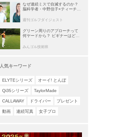
なぜ連続ミスで自滅するのか？
脳科学者・中野信子×ティーチン
グプロ・内藤雄士が明かす脳の
攻略法
週刊ゴルフダイジェスト
グリーン周りのアプローチって
何ヤードから？ ビギナーはどの
番手でどう打つのが正解？
みんゴル技術班
人気キーワード
ELYTEシリーズ
オーイ! とんぼ
Qi35シリーズ
TaylorMade
CALLAWAY
ドライバー
プレゼント
動画
連続写真
女子プロ