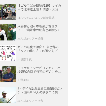
【ゴルフばか日誌#129】マイカ
ーで北海道上陸！ 青森・大沼・
函館の3コースと豪雨の洗礼
はむちゃんのゴルフばか日誌
入谷響と池ヶ谷瑠菜が首位タ
イ！中嶋常幸の助言と4連続バー
ディで魅せた初日【国内女子ツ
アー】
みんゴルツアー担当
ギアの進化で激変！ 今と昔の
「タメの作り方」の違いをプロ
がイラストを交えて解説
大谷奈千代
マイケル・ソービヨンセン、出
場65試合目で待望の初V！ 松山
は35人ごぼう抜きでトップ5入り
【米男子ツアー】
川野美佳
J・デイら記録更新に絶望的ピン
チ!? 逆転0.67人の狭き門に挑む
レギュラー最終戦【米男子ツア
ー】
みんゴルツアー担当