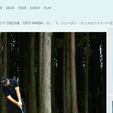
ON
GEAR
TOUR
EVENT
PLAY
選手たちのSNSも要チェック!? 日欧共催「ISPS HANDA」の見どころ・注目選手を、解説の佐藤信人プロが語る【さとうの目「ISPS HANDA 欧州・日本どっちが勝つかトーナメント!」後編】
ジョーダン・スミスのドライバー正