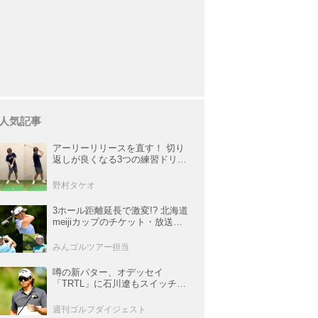
人気記事
アーリーリリースを直す！ 切り
返しが良くなる3つの練習ドリル
を試してみた
野村タケオ
3ホール距離延長で激変!? 北海道
meijiカップのチケット・放送＆
注目選手まとめ【JLPGAトーナ
メント観戦ガイド】
みんゴルツアー担当
噂の新パター、オデッセイ
「TRTL」に石川遼もスイッチ！
L字マレットからの“大転換”で成
績上昇中
週刊ゴルフダイジェスト