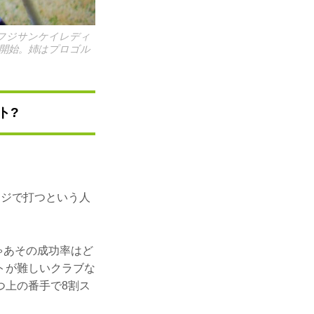
でフジサンケイレディ
活動を開始。姉はプロゴル
ト?
ッジで打つという人
ゃあその成功率はど
トが難しいクラブな
つ上の番手で8割ス