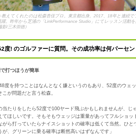
を教えてくれたのは松森杏佳プロ。東京都出身。2017、18年と連続
。昨年から芝浦の「LinkPerformance Studio」にてレッスン
影/三木崇徳）
は52度! のゴルファーに質問。その成功率は何パーセン
割で打つほうが簡単
や48度を持つことはなんとなく嫌というのもあり、52度のウェ
そこが問題だと言う松森。
の当たりをしたら52度で100ヤード飛ぶかもしれませんが、じ
えてほしいです。そもそもウェッジは重量があってフルショッ
ながら打っていたらナイスショットの確率は低くて当然。ひと
うが、グリーンに乗る確率は断然高いはずなんです」