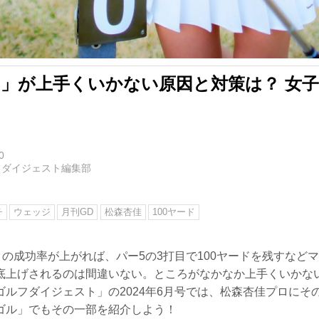
ード」が上手くいかない原因と対策は？ 女
0
フダイジェスト編集部
チ
ウェッジ
月刊GD
松森杏佳
100ヤード
トの成功率が上がれば、パー5の3打目で100ヤードを残すなど
底上げされるのは間違いない。ところがなかなか上手くいかない
ゴルフダイジェスト」の2024年6月号では、松森杏佳プロにそ
ゴル」でもその一部を紹介しよう！