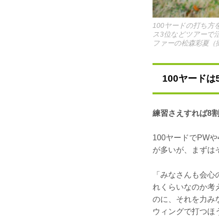
100ヤードの打ち方
ス3位などツアーで活躍
ファーの松森彩夏（撮
100ヤード
練習さえすれば8
100ヤードでPW
が多いが、まずは
「みなさんも会心
れくらいなのか考
のに、それを力み
ウィングで打つほ