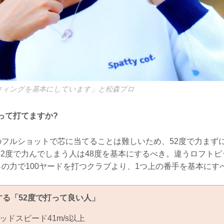
スウィングを基本にしています」と松森プロ
って打てますか?
のフルショットで芯に当てることは難しいため、52度で力まずに
52度で力んでしまう人は48度を基本にするべき。違うロフト
％の力で100ヤードを打つクラブより、1つ上の番手を基本にす
る「52度で打って良い人」
ッドスピード41m/s以上