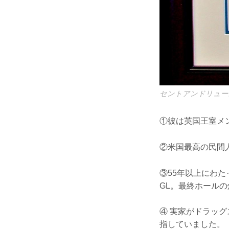
セントアンドリュー
①彼は英国王室メ
②米国最高の民間
③55年以上にわ
GL。最終ホールの
④ 実家がドラッ
指していました。