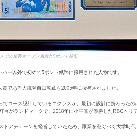
スでの全英オープン風景と5ポンド紙幣
ンバー以外で初めて5ポンド紙幣に採用された人物です。
人賞である大統領自由勲章を2005年に授与されました。
たってコース設計しているニクラスが、最初に設計に携わったの
灯台がランドマークで、2018年に小平智が優勝したRBCヘリ
グストアチェーンを経営していたため、家業を継ぐべく大学時代