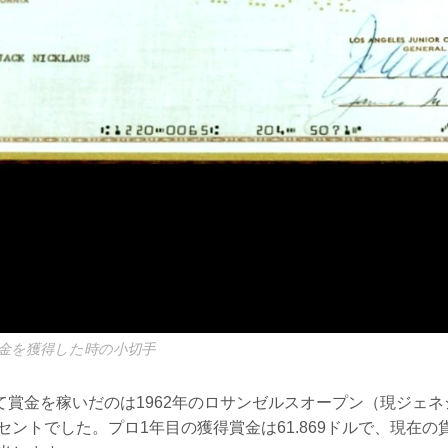
金を獲得した時の小切手
て賞金を稼いだのは1962年のロサンゼルスオープン（現ジェ
3セントでした。プロ1年目の獲得賞金は61.869ドルで、現在