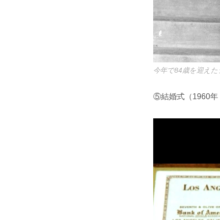
今年で84歳を迎え
⑤結婚式（1960