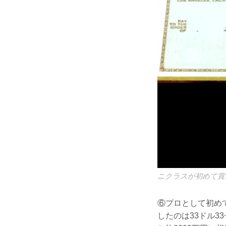
ニクラスが初めて賞
⑥プロとして初め
したのは33ドル3