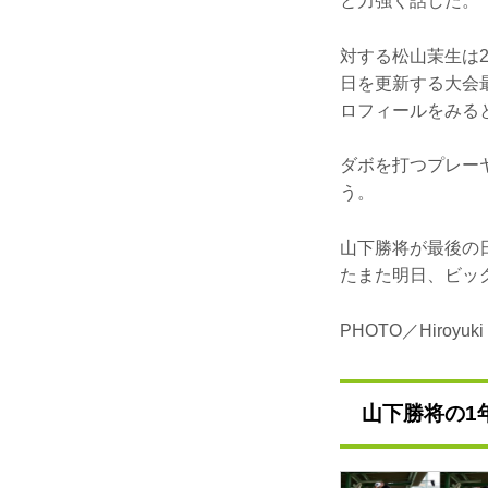
と力強く話した。
対する松山茉生は2
日を更新する大会最
ロフィールをみる
ダボを打つプレー
う。
山下勝将が最後の
たまた明日、ビッ
PHOTO／Hiroyuki
山下勝将の1