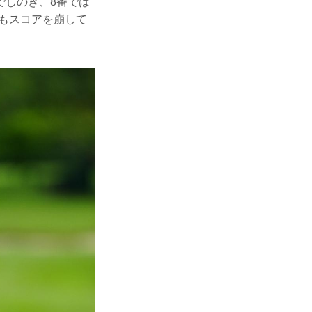
でしのぎ、8番では
手もスコアを崩して