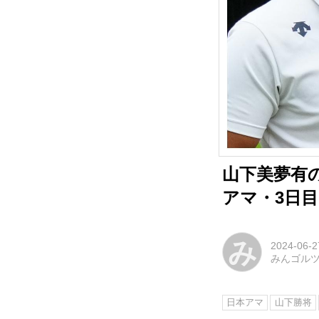
山下美夢有
アマ・3日
み
2024-06-2
みんゴル
日本アマ
山下勝将