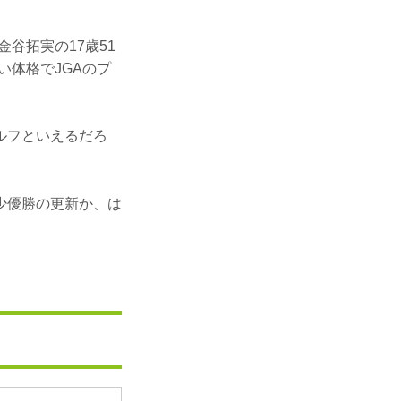
金谷拓実の17歳51
い体格でJGAのプ
ルフといえるだろ
少優勝の更新か、は
。