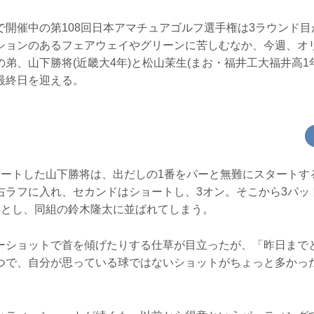
で開催中の第108回日本アマチュアゴルフ選手権は3ラウンド
ションのあるフェアウェイやグリーンに苦しむなか、今週、オ
弟、山下勝将(近畿大4年)と松山茉生(まお・福井工大福井高1
最終日を迎える。
ートした山下勝将は、出だしの1番をパーと無難にスタートするも
右ラフに入れ、セカンドはショートし、3オン。そこから3パッ
落とし、同組の鈴木隆太に並ばれてしまう。
ーショットで首を傾げたりする仕草が目立ったが、「昨日まで
つで、自分が思っている球ではないショットがちょっと多かっ