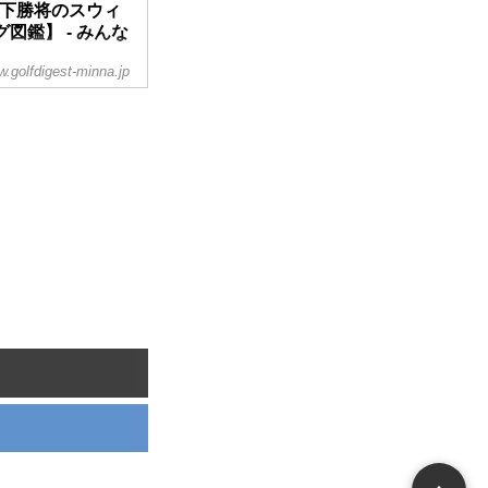
山下勝将のスウィ
鑑】 - みんな
.golfdigest-minna.jp
、輝きを放っている
週刊ゴルフダイジェス
手のスウィングを解
のスウィングをピッ
記事をアップしました
、再掲載いたしま
しましたことを謹ん