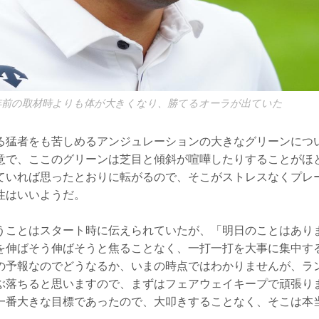
年前の取材時よりも体が大きくなり、勝てるオーラが出ていた
る猛者をも苦しめるアンジュレーションの大きなグリーンにつ
意で、ここのグリーンは芝目と傾斜が喧嘩したりすることがほ
ていれば思ったとおりに転がるので、そこがストレスなくプレ
性はいいようだ。
うことはスタート時に伝えられていたが、「明日のことはあり
を伸ばそう伸ばそうと焦ることなく、一打一打を大事に集中す
の予報なのでどうなるか、いまの時点ではわかりませんが、ラ
ぶ落ちると思いますので、まずはフェアウェイキープで頑張り
一番大きな目標であったので、大叩きすることなく、そこは本