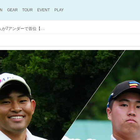
ON
GEAR
TOUR
EVENT
PLAY
山下美夢有の弟・勝将と松山茉生の2人が7アンダーで首位【日本アマ・3日目】