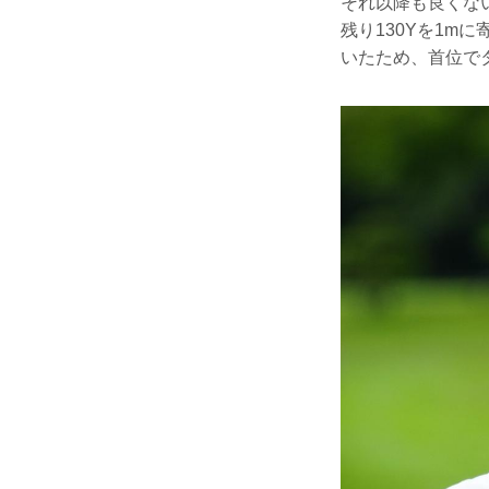
それ以降も良くな
残り130Yを1m
いたため、首位で