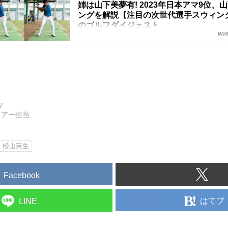
姉は山下美夢有! 2023年日本アマ9位、
ングを解説【注目の次世代選手スウィング図
のゴルフダイジェスト
www
若手の台頭が目覚ましい近ごろの男子ゴルフ界で
のがアンダー22の世代。2024年2月20日号の「
ト」では、目澤秀憲コーチが注目のアマチュア3選
説している。今回はそのうちの1人、山下勝将選手
クアップ!※2月15日に11時30分に同タイトルの
が、掲載後に大きな誤りが発覚したため、修正し
す。読者の皆様、関係各位に大変ご迷惑をおかけ
7
でお詫び申し上げます。
ツアー担当
松山茉生
Facebook
はてブ
LINE