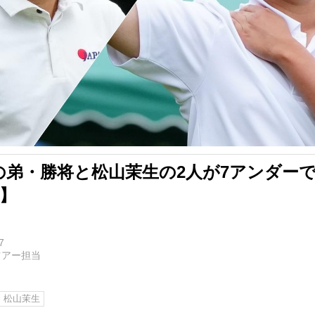
の弟・勝将と松山茉生の2人が7アンダー
目】
7
ツアー担当
松山茉生