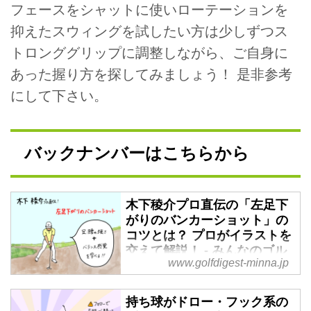
フェースをシャットに使いローテーションを
抑えたスウィングを試したい方は少しずつス
トロンググリップに調整しながら、ご自身に
あった握り方を探してみましょう！ 是非参考
にして下さい。
バックナンバーはこちらから
木下稜介プロ直伝の「左足下
がりのバンカーショット」の
コツとは？ プロがイラストを
交えて解説！ - みんなのゴル
www.golfdigest-minna.jp
フダイジェスト
2024年の国内男子ツアー「～全
持ち球がドロー・フック系の
英への道～ミズノオープン」を制