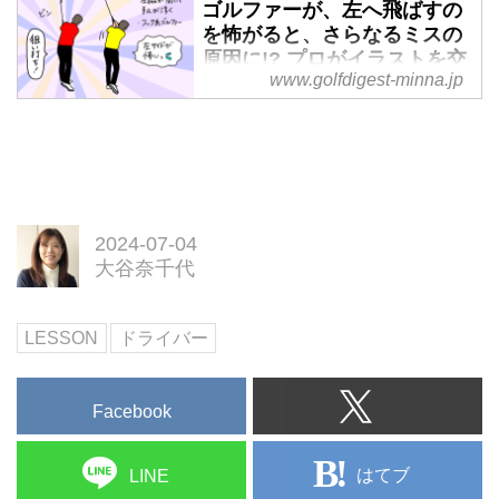
ゴルファーが、左へ飛ばすの
した木下稜介プロ。そんな木下プ
を怖がると、さらなるミスの
ロがいつも試合前に練習するとい
原因に!? プロがイラストを交
う「左足下がりのバンカーショッ
www.golfdigest-minna.jp
えて解説！ - みんなのゴルフ
ト」のコツとは？ ゴルフイラス
ダイジェスト
トレッスンでお馴染みのプロゴル
ファー・大谷奈千代に、イラスト
左へ曲がるドロー・フック系が持
を交えて詳しく解説してもらお
ち球のゴルファーが、左サイドの
う。
バンカーやOBを怖がって右に打
ち出そうとすると「さらなるミス
2024-07-04
の原因になります」と言うのは、
大谷奈千代
ゴルフイラストレッスンでお馴染
みのプロゴルファー・大谷奈千
代。イラストを交えて詳しく解説
LESSON
ドライバー
してもらおう。
Facebook
はてブ
LINE