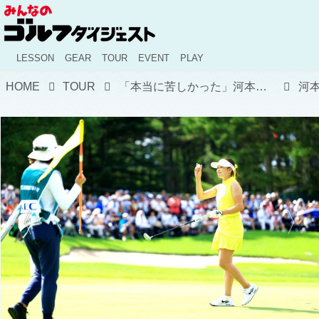
LESSON
GEAR
TOUR
EVENT
PLAY
HOME
TOUR
「本当に苦しかった」河本結、5年ぶりの復活優勝に涙! 30歳でロス五輪出場を目指す
河