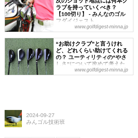
次のショット地点には何本ク
ラブを持っていくべき？
【100切り】 - みんなのゴル
フダイジェスト
www.golfdigest-minna.jp
ビギナーを脱したゴルファーの前
に立ちはだかるのがスコア100の
“お助けクラブ”と言うけれ
壁……いわゆる“100切り”を達成
ど、どれくらい助けてくれる
するために大切なポイントとは？
の？ ユーティリティの“やさ
今回は「次打地点に持っていくク
しさ”について改めて考えた
ラブの本数」をテーマに、東京都
www.golfdigest-minna.jp
【100切り】 - みんなのゴル
港区のゴルフスクール「広尾ゴル
フダイジェスト
フインパクト」のインストラクタ
ー・後藤悠斗プロに解説してもら
ビギナーを脱したゴルファーの前
おう。
に立ちはだかるのがスコア100の
壁……いわゆる“100切り”を達成
するために大切なポイントとは？
2024-09-27
今回は100切りを目指すゴルファ
みんゴル技術班
ーに向けて「ユーティリティは本
当にお助けクラブなのか」をテー
マに、東京都港区のゴルフスクー