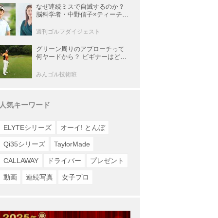
なぜ連続ミスで自滅するのか？
脳科学者・中野信子×ティーチン
グプロ・内藤雄士が明かす脳の
攻略法
週刊ゴルフダイジェスト
グリーン周りのアプローチって
何ヤードから？ ビギナーはどの
番手でどう打つのが正解？
みんゴル技術班
人気キーワード
ELYTEシリーズ
オーイ! とんぼ
Qi35シリーズ
TaylorMade
CALLAWAY
ドライバー
プレゼント
動画
連続写真
女子プロ