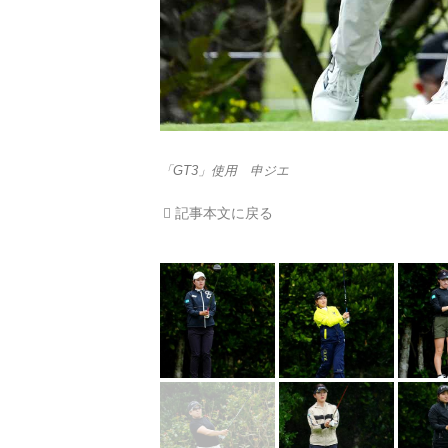
「GT3」使用 申ジエ
記事本文に戻る