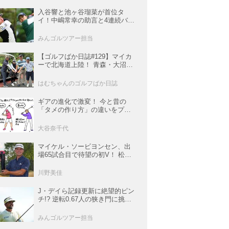
入谷響と池ヶ谷瑠菜が首位タ
イ！中嶋常幸の助言と4連続バー
ディで魅せた初日【国内女子ツ
アー】
みんゴルツアー担当
【ゴルフばか日誌#129】マイカ
ーで北海道上陸！ 青森・大沼・
函館の3コースと豪雨の洗礼
はむちゃんのゴルフばか日誌
ギアの進化で激変！ 今と昔の
「タメの作り方」の違いをプロ
がイラストを交えて解説
大谷奈千代
マイケル・ソービヨンセン、出
場65試合目で待望の初V！ 松山
は35人ごぼう抜きでトップ5入り
【米男子ツアー】
川野美佳
J・デイら記録更新に絶望的ピン
チ!? 逆転0.67人の狭き門に挑む
レギュラー最終戦【米男子ツア
ー】
みんゴルツアー担当