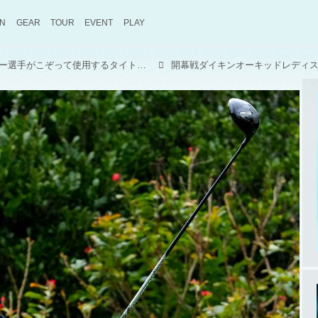
ON
GEAR
TOUR
EVENT
PLAY
国内女子ツアーで契約フリー選手がこぞって使用するタイトリスト『GT』シリーズ！【What's in the Bag?ツアーの現場から旬盛！】