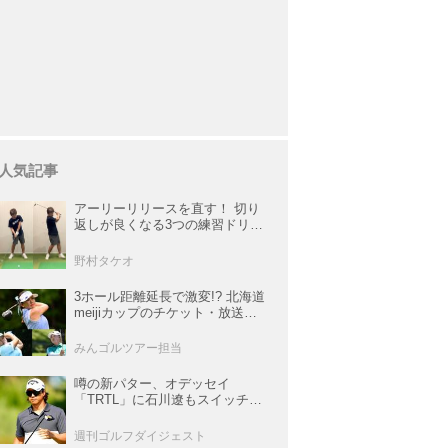
人気記事
アーリーリリースを直す！ 切り
返しが良くなる3つの練習ドリル
を試してみた
野村タケオ
3ホール距離延長で激変!? 北海道
meijiカップのチケット・放送＆
注目選手まとめ【JLPGAトーナ
メント観戦ガイド】
みんゴルツアー担当
噂の新パター、オデッセイ
「TRTL」に石川遼もスイッチ！
L字マレットからの“大転換”で成
績上昇中
週刊ゴルフダイジェスト