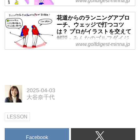
www.golfdigest-minna.jp
て解説 - みんなのゴルフダイ
ジェスト
花道からのランニングアプロ
スライスに悩むゴルファーが、カ
ーチ、ウェッジで打つコツ
ット軌道を直そうとインサイドに
は？ プロがイラストを交えて
上げることを意識し過ぎると、別
解説 - みんなのゴルフダイジ
のミスにつながってしまう。どう
www.golfdigest-minna.jp
ェスト
改善するのか、ゴルフイラストレ
ッスンでお馴染みのプロゴルファ
残り30ヤード程度、花道から上り
ー・大谷奈千代に、イラストを交
のピンに向かってのアプローチを
えて詳しく解説してもらおう。
ウェッジで打つコツを、ゴルフイ
ラストレッスンでお馴染みのプロ
ゴルファー・大谷奈千代に、イラ
2025-04-03
ストを交えて詳しく解説してもら
大谷奈千代
おう。
LESSON
Facebook