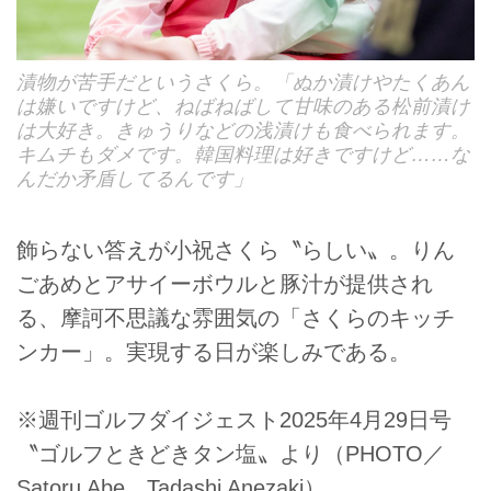
漬物が苦手だというさくら。「ぬか漬けやたくあん
は嫌いですけど、ねばねばして甘味のある松前漬け
は大好き。きゅうりなどの浅漬けも食べられます。
キムチもダメです。韓国料理は好きですけど……な
んだか矛盾してるんです」
飾らない答えが小祝さくら〝らしい〟。りん
ごあめとアサイーボウルと豚汁が提供され
る、摩訶不思議な雰囲気の「さくらのキッチ
ンカー」。実現する日が楽しみである。
※週刊ゴルフダイジェスト2025年4月29日号
〝ゴルフときどきタン塩〟より（PHOTO／
Satoru Abe、Tadashi Anezaki）