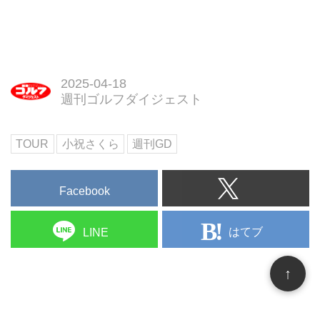
ジェスト
ことが多いなか、なぜ、3モデル
を展開してきたのか? 住友ゴムの
3月18日号の『週刊ゴルフダイジ
ボール開発担当、神野一也氏に聞
ェスト』では、共通のアドバイザ
いた。
リー、コラントッテ社の協力のも
と、最近、野球にハマっている小
2025-04-18
祝さくらが、1998年生まれの同
週刊ゴルフダイジェスト
学年であるオリックス・バッファ
ローズの山﨑颯一郎選手を訪ね、
シーズン開幕を前に、競技への取
TOUR
小祝さくら
週刊GD
り組み方、リラックス法などを聞
いている。『みんなのゴルフダイ
Facebook
ジェスト』でもその一部を紹介す
る。
はてブ
LINE
↑