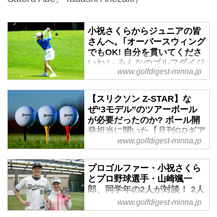
小祝さくらからジュニアの皆
さんへ。｢オーバースウィング
でもOK! 自分を貫いてくださ
いね｣ - みんなのゴルフダイジ
www.golfdigest-minna.jp
ェスト
女子ツアー黄金世代の実力派にし
【スリクソン Z-STAR】な
て天然キャラクター･小祝さく
ぜ“3モデル”のツアーボール
ら。そのゴルフ回路を覗く異色エ
が必要だったのか? ボール開
ッセイ。第61話、ジュニアの皆さ
発担当に聞いた【月刊GDギア
んへ。｢オーバースウィングでも
ラボ】 - みんなのゴルフダイ
www.golfdigest-minna.jp
OK! 自分を貫いてくださいね｣
ジェスト
スリクソンZスターシリーズは、
プロゴルファー・小祝さくら
とプロ野球選手・山崎颯一
Zスター・ZスターXV・Zスター
郎、同学年の2人が対談！ 2人
ダイヤモンドの3モデル。他社の
が語る、ゴルフと野球の共通
ツアーボールは2モデルであった
www.golfdigest-minna.jp
点は？ - みんなのゴルフダイ
り、2モデルをメインにしている