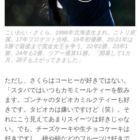
こいわい・さくら。1998年北海道生まれ。ニトリ所
属。17年プロテスト合格。19年初優勝、20-21年は
5勝で最後まで賞金女王を争う。22年2勝、23年1
勝、24年も2勝、ツアー通算11勝。「開幕して1カ
月、調子も上がってきました」
ただし、さくらはコーヒーが好きではない。
「スタバではいつもカモミールティーを飲み
ます。ゴンチャのタピオカミルクティーも好
きです。タピオカは嫌いですけど（笑）。そ
れにこう見えてあまりスイーツは好きじゃな
い。でも、チーズケーキや生チョコケーキは
好きですし、桃や柿などのフルーツは好きで